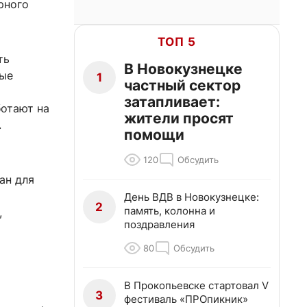
рного
ТОП 5
ть
В Новокузнецке
вые
1
частный сектор
затапливает:
отают на
жители просят
.
помощи
120
Обсудить
ан для
День ВДВ в Новокузнецке:
2
память, колонна и
,
поздравления
80
Обсудить
В Прокопьевске стартовал V
3
фестиваль «ПРОпикник»