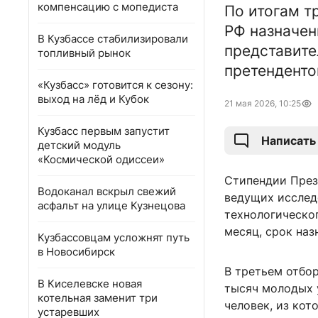
компенсацию с мопедиста
По итогам т
РФ назначен
В Кузбассе стабилизировали
представите
топливный рынок
претенденто
«Кузбасс» готовится к сезону:
выход на лёд и Кубок
21 мая 2026, 10:25
Кузбасс первым запустит
Написать
детский модуль
«Космической одиссеи»
Стипендии През
Водоканал вскрыл свежий
ведущих исслед
асфальт на улице Кузнецова
технологическог
месяц, срок наз
Кузбассовцам усложнят путь
в Новосибирск
В третьем отбор
В Киселевске новая
тысяч молодых у
котельная заменит три
человек, из кот
устаревших