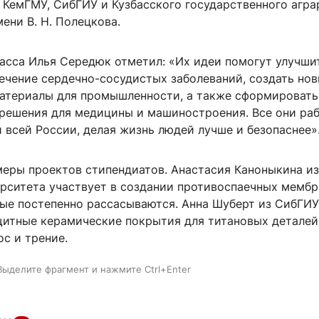
 КемГМУ, СибГИУ и Кузбасского государственного агра
ени В. Н. Полецкова.
басса Илья Середюк отметил: «Их идеи помогут улучши
лечение сердечно-сосудистых заболеваний, создать но
атериалы для промышленности, а также сформировать
решения для медицины и машиностроения. Все они раб
и всей России, делая жизнь людей лучше и безопаснее»
еры проектов стипендиатов. Анастасия Каноныкина из
ерситета участвует в создании противоспаечных мембр
рые постепенно рассасываются. Анна Шуберт из СибГИУ
щитные керамические покрытия для титановых деталей
с и трение.
Выделите фрагмент и нажмите Ctrl+Enter