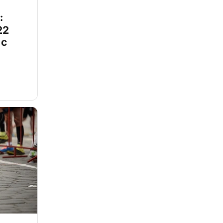
:
22
 с