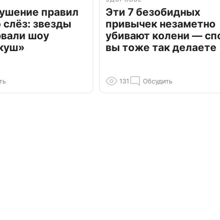
рушение правил
Эти 7 безобидных
о слёз: звезды
привычек незаметно
рвали шоу
убивают колени — сп
куш»
вы тоже так делаете
ть
131
Обсудить