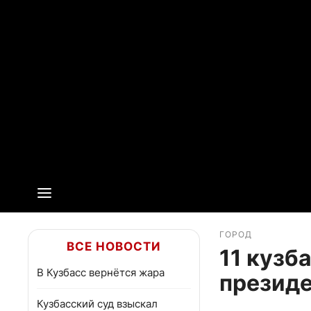
ГОРОД
ВСЕ НОВОСТИ
11 кузб
В Кузбасс вернётся жара
презид
Кузбасский суд взыскал