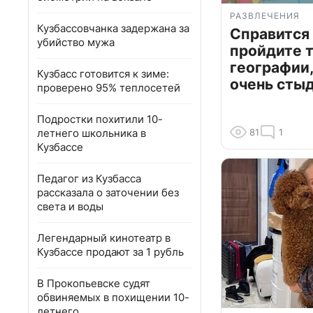
РАЗВЛЕЧЕНИЯ
Кузбассовчанка задержана за
Справится
убийство мужа
пройдите т
географии,
Кузбасс готовится к зиме:
очень сты
проверено 95% теплосетей
Подростки похитили 10-
летнего школьника в
81
1
Кузбассе
Педагог из Кузбасса
рассказала о заточении без
света и воды
Легендарный кинотеатр в
Кузбассе продают за 1 рубль
В Прокопьевске судят
обвиняемых в похищении 10-
летнего