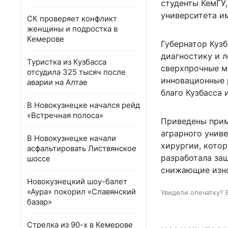
студенты КемГУ,
университета им
СК проверяет конфликт
женщины и подростка в
Кемерове
Губернатор Куз
диагностику и 
Туристка из Кузбасса
сверхпрочные м
отсудила 325 тысяч после
инновационные 
аварии на Алтае
благо Кузбасса 
В Новокузнецке начался рейд
«Встречная полоса»
Приведены прим
аграрного унив
В Новокузнецке начали
хирургии, кото
асфальтировать Листвянское
разработала за
шоссе
снижающие изно
Новокузнецкий шоу-балет
«Аура» покорил «Славянский
Увидели опечатку? 
базар»
Стрелка из 90-х в Кемерове