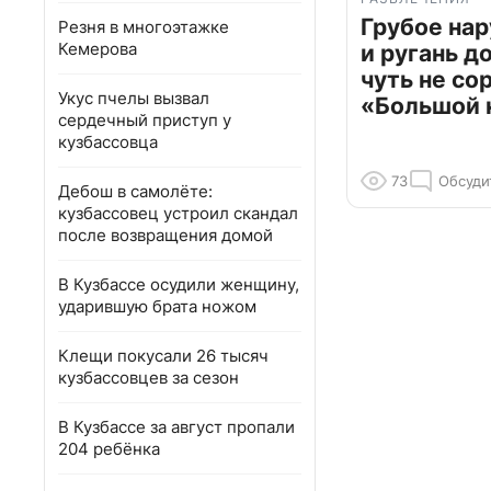
Грубое на
Резня в многоэтажке
Кемерова
и ругань д
чуть не со
Укус пчелы вызвал
«Большой 
сердечный приступ у
кузбассовца
73
Обсуди
Дебош в самолёте:
кузбассовец устроил скандал
после возвращения домой
В Кузбассе осудили женщину,
ударившую брата ножом
Клещи покусали 26 тысяч
кузбассовцев за сезон
В Кузбассе за август пропали
204 ребёнка