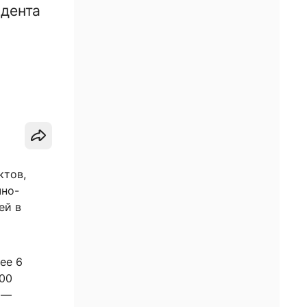
идента
ктов,
чно-
ей в
ее 6
800
 —