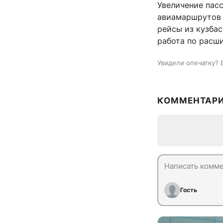
Увеличение пас
авиамаршрутов 
рейсы из кузбас
работа по расш
Увидели опечатку? 
КОММЕНТАР
Гость