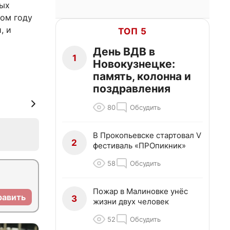
вых
ом году
, и
ТОП 5
День ВДВ в
1
Новокузнецке:
память, колонна и
поздравления
80
Обсудить
В Прокопьевске стартовал V
2
фестиваль «ПРОпикник»
58
Обсудить
Пожар в Малиновке унёс
равить
3
жизни двух человек
52
Обсудить