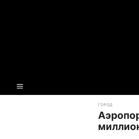
ГОРОД
Аэропо
миллио