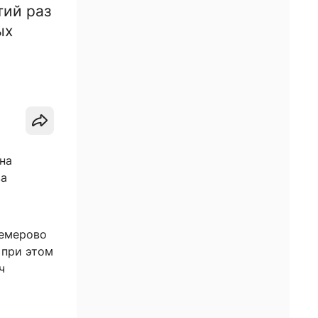
тий раз
ых
на
ва
Кемерово
 при этом
ч