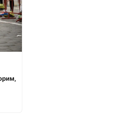
орим,