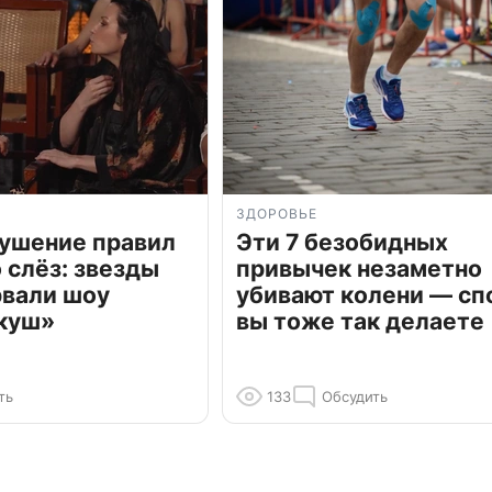
ЗДОРОВЬЕ
рушение правил
Эти 7 безобидных
о слёз: звезды
привычек незаметно
рвали шоу
убивают колени — сп
куш»
вы тоже так делаете
ть
133
Обсудить