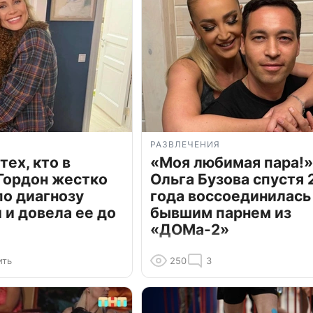
РАЗВЛЕЧЕНИЯ
тех, кто в
«Моя любимая пара!»
Гордон жестко
Ольга Бузова спустя 
по диагнозу
года воссоединилась
и довела ее до
бывшим парнем из
«ДОМа-2»
ить
250
3