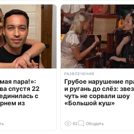
РАЗВЛЕЧЕНИЯ
мая пара!»:
Грубое нарушение пр
ва спустя 22
и ругань до слёз: зве
единилась с
чуть не сорвали шоу
рнем из
«Большой куш»
ть
62
Обсудить