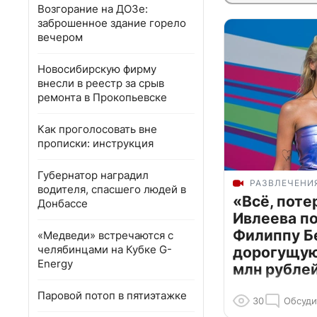
Возгорание на ДОЗе:
заброшенное здание горело
вечером
Новосибирскую фирму
внесли в реестр за срыв
ремонта в Прокопьевске
Как проголосовать вне
прописки: инструкция
Губернатор наградил
РАЗВЛЕЧЕНИ
водителя, спасшего людей в
«Всё, поте
Донбассе
Ивлеева п
Филиппу Б
«Медведи» встречаются с
челябинцами на Кубке G-
дорогущую 
Energy
млн рубле
Паровой потоп в пятиэтажке
30
Обсуди