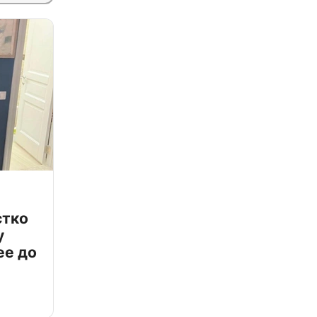
стко
у
ее до