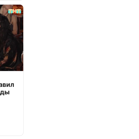
авил
зды