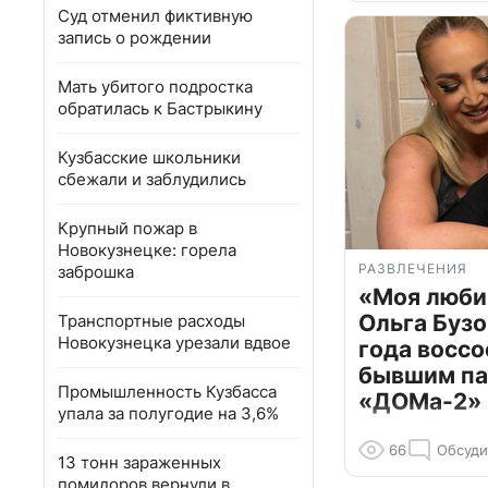
Суд отменил фиктивную
запись о рождении
Мать убитого подростка
обратилась к Бастрыкину
Кузбасские школьники
сбежали и заблудились
Крупный пожар в
Новокузнецке: горела
РАЗВЛЕЧЕНИЯ
заброшка
«Моя люби
Ольга Бузо
Транспортные расходы
Новокузнецка урезали вдвое
года воссо
бывшим па
Промышленность Кузбасса
«ДОМа-2»
упала за полугодие на 3,6%
66
Обсуди
13 тонн зараженных
помидоров вернули в