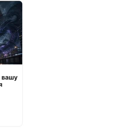
 вашу
я