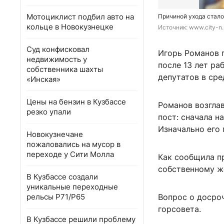
Мотоциклист подбил авто на
Причиной ухода стало
кольце в Новокузнецке
Источник: 
www.city-n.
Суд конфисковал
Игорь Романов 
недвижимость у
после 13 лет ра
собственника шахты
депутатов в сре
«Инская»
Цены на бензин в Кузбассе
Романов возглав
резко упали
пост: сначала н
Изначально его
Новокузнечане
пожаловались на мусор в
переходе у Сити Молла
Как сообщила п
собственному ж
В Кузбассе создали
уникальные переходные
рельсы Р71/Р65
Вопрос о досро
горсовета.
В Кузбассе решили проблему