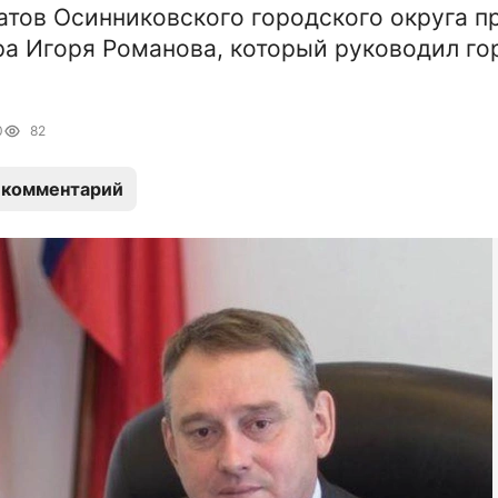
атов Осинниковского городского округа п
ра Игоря Романова, который руководил г
0
82
 комментарий