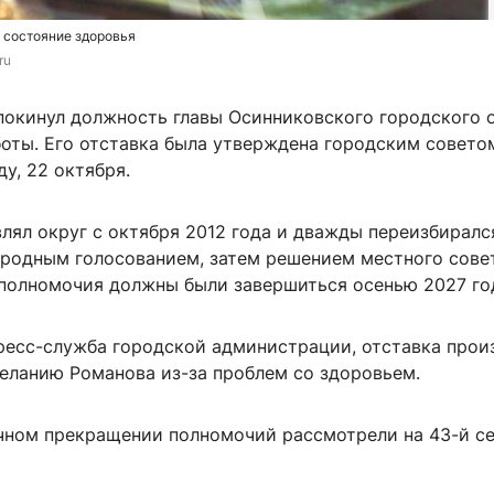
 состояние здоровья
ru
покинул должность главы Осинниковского городского 
боты. Его отставка была утверждена городским совето
ду, 22 октября.
лял округ с октября 2012 года и дважды переизбирался
ародным голосованием, затем решением местного сове
 полномочия должны были завершиться осенью 2027 го
ресс-служба городской администрации, отставка прои
еланию Романова из-за проблем со здоровьем.
чном прекращении полномочий рассмотрели на 43-й с