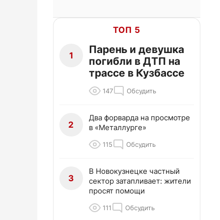
ТОП 5
Парень и девушка
1
погибли в ДТП на
трассе в Кузбассе
147
Обсудить
Два форварда на просмотре
2
в «Металлурге»
115
Обсудить
В Новокузнецке частный
3
сектор затапливает: жители
просят помощи
111
Обсудить