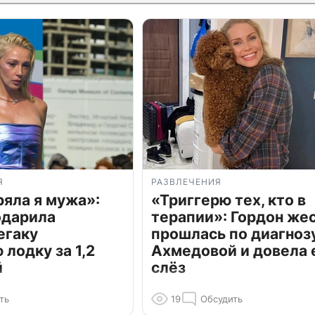
Я
РАЗВЛЕЧЕНИЯ
ряла я мужа»:
«Триггерю тех, кто в
одарила
терапии»: Гордон же
егаку
прошлась по диагноз
лодку за 1,2
Ахмедовой и довела 
й
слёз
ть
19
Обсудить