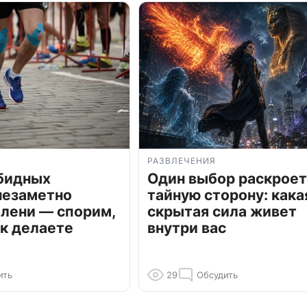
РАЗВЛЕЧЕНИЯ
обидных
Один выбор раскроет
незаметно
тайную сторону: кака
олени — спорим,
скрытая сила живет
к делаете
внутри вас
ить
29
Обсудить