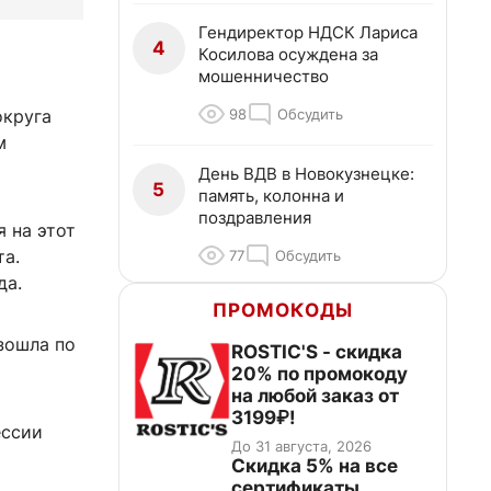
Гендиректор НДСК Лариса
4
Косилова осуждена за
мошенничество
98
Обсудить
округа
м
День ВДВ в Новокузнецке:
5
память, колонна и
поздравления
 на этот
та.
77
Обсудить
да.
ПРОМОКОДЫ
зошла по
ROSTIC'S - скидка
20% по промокоду
на любой заказ от
3199₽!
ессии
До 31 августа, 2026
Скидка 5% на все
сертификаты