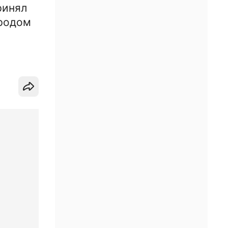
ринял
ородом