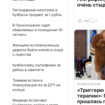
очень сты
Легендарный кинотеатр в
Кузбассе продают за 1 рубль
100
1
В Прокопьевске судят
обвиняемых в похищении 10-
летнего
Женщина из Новокузнецка
ударила брата ножом в ссоре
о пьянстве
Кузбассовец оштрафован за
дебош в самолете
Трамваи встали в
РАЗВЛЕЧЕНИЯ
Новокузнецке из-за ДТП на
«Триггерю 
кольце
терапии»: 
Медведи встречают
прошлась 
Снайперов: состав и старт