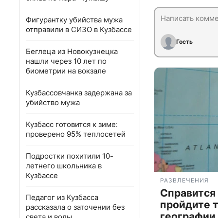
Фигурантку убийства мужа
отправили в СИЗО в Кузбассе
Гость
Беглеца из Новокузнецка
нашли через 10 лет по
биометрии на вокзале
Кузбассовчанка задержана за
убийство мужа
Кузбасс готовится к зиме:
проверено 95% теплосетей
Подростки похитили 10-
летнего школьника в
Кузбассе
РАЗВЛЕЧЕНИЯ
Справится
Педагог из Кузбасса
пройдите т
рассказала о заточении без
географии,
света и воды