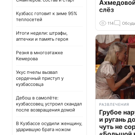
Ахмедовой 
слёз
Кузбасс готовит к зиме 95%
теплосетей
114
Обсуд
Итоги недели: штрафы,
аптечки и память героя
Резня в многоэтажке
Кемерова
Укус пчелы вызвал
сердечный приступ у
кузбассовца
Дебош в самолёте:
кузбассовец устроил скандал
РАЗВЛЕЧЕНИЯ
после возвращения домой
Грубое на
и ругань д
В Кузбассе осудили женщину,
чуть не со
ударившую брата ножом
«Большой 