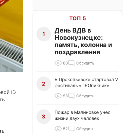
ТОП 5
День ВДВ в
1
Новокузнецке:
память, колонна и
поздравления
80
Обсудить
В Прокопьевске стартовал V
2
фестиваль «ПРОпикник»
овой ID
58
Обсудить
ть
Пожар в Малиновке унёс
3
жизни двух человек
52
Обсудить
ть