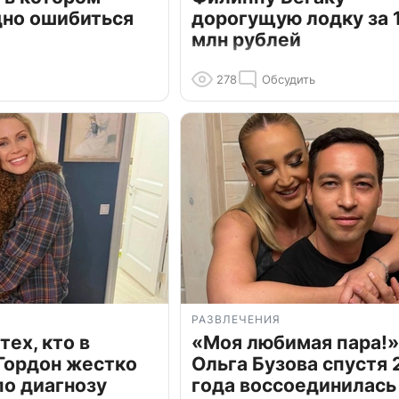
дно ошибиться
дорогущую лодку за 1
млн рублей
278
Обсудить
РАЗВЛЕЧЕНИЯ
тех, кто в
«Моя любимая пара!»
Гордон жестко
Ольга Бузова спустя 
по диагнозу
года воссоединилась