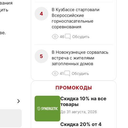
ивания
В Кузбассе стартовали
дить
4
Всероссийские
горноспасательные
соревнования
ве.
46
Обсудить
В Новокузнецке сорвалась
5
встреча с жителями
затопленных домов
41
Обсудить
ПРОМОКОДЫ
Скидка 10% на все
товары
До 31 августа, 2026
Скидка 20% от 4