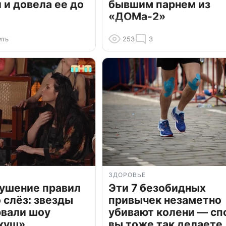
и довела ее до
бывшим парнем из
«ДОМа-2»
ить
253
3
ЗДОРОВЬЕ
рушение правил
Эти 7 безобидных
о слёз: звезды
привычек незаметно
рвали шоу
убивают колени — сп
куш»
вы тоже так делаете