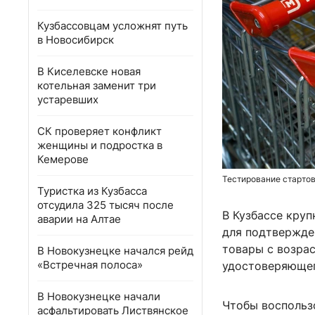
Кузбассовцам усложнят путь
в Новосибирск
В Киселевске новая
котельная заменит три
устаревших
СК проверяет конфликт
женщины и подростка в
Кемерове
Тестирование стартов
Туристка из Кузбасса
отсудила 325 тысяч после
В Кузбассе круп
аварии на Алтае
для подтвержде
товары с возра
В Новокузнецке начался рейд
«Встречная полоса»
удостоверяющег
В Новокузнецке начали
Чтобы воспольз
асфальтировать Листвянское