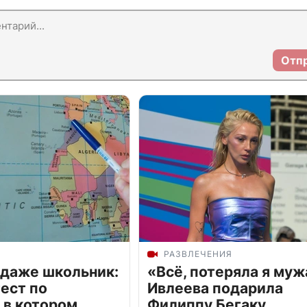
Отп
РАЗВЛЕЧЕНИЯ
 даже школьник:
«Всё, потеряла я муж
ест по
Ивлеева подарила
 в котором
Филиппу Бегаку