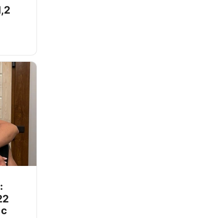
,2
:
22
 с