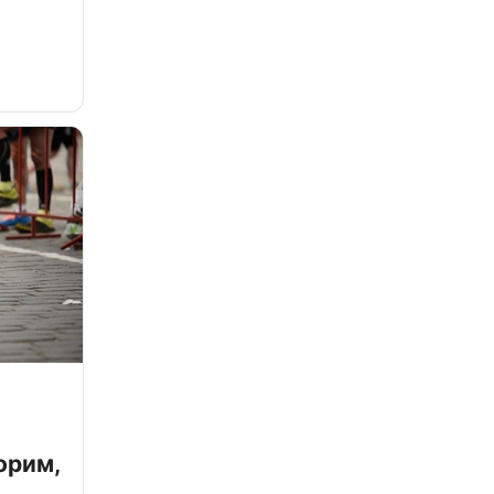
орим,