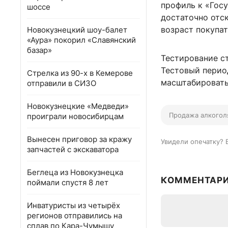
профиль к «Госу
шоссе
достаточно отс
возраст покупат
Новокузнецкий шоу-балет
«Аура» покорил «Славянский
базар»
Тестирование ст
Тестовый период
Стрелка из 90-х в Кемерове
масштабировать
отправили в СИЗО
Новокузнецкие «Медведи»
Продажа алкогол
проиграли новосибирцам
Вынесен приговор за кражу
Увидели опечатку? 
запчастей с экскаватора
Беглеца из Новокузнецка
КОММЕНТАР
поймали спустя 8 лет
Инватуристы из четырёх
регионов отправились на
сплав по Кара-Чумышу