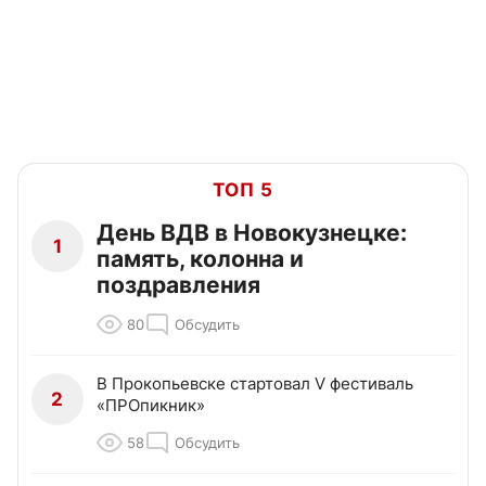
ТОП 5
День ВДВ в Новокузнецке:
1
память, колонна и
поздравления
80
Обсудить
В Прокопьевске стартовал V фестиваль
2
«ПРОпикник»
58
Обсудить