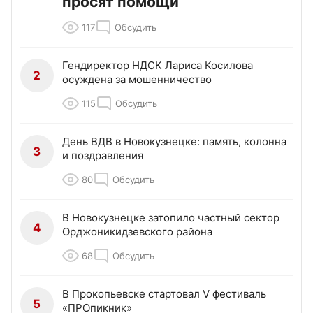
просят помощи
117
Обсудить
Гендиректор НДСК Лариса Косилова
2
осуждена за мошенничество
115
Обсудить
День ВДВ в Новокузнецке: память, колонна
3
и поздравления
80
Обсудить
В Новокузнецке затопило частный сектор
4
Орджоникидзевского района
68
Обсудить
В Прокопьевске стартовал V фестиваль
5
«ПРОпикник»