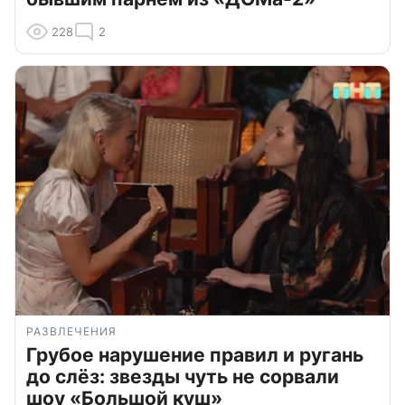
228
2
РАЗВЛЕЧЕНИЯ
Грубое нарушение правил и ругань
до слёз: звезды чуть не сорвали
шоу «Большой куш»