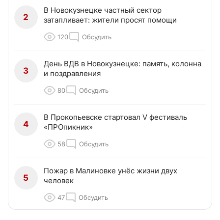
В Новокузнецке частный сектор
2
затапливает: жители просят помощи
120
Обсудить
День ВДВ в Новокузнецке: память, колонна
3
и поздравления
80
Обсудить
В Прокопьевске стартовал V фестиваль
4
«ПРОпикник»
58
Обсудить
Пожар в Малиновке унёс жизни двух
5
человек
47
Обсудить