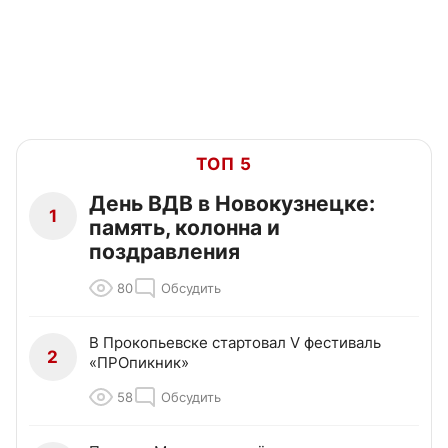
ТОП 5
День ВДВ в Новокузнецке:
1
память, колонна и
поздравления
80
Обсудить
В Прокопьевске стартовал V фестиваль
2
«ПРОпикник»
58
Обсудить