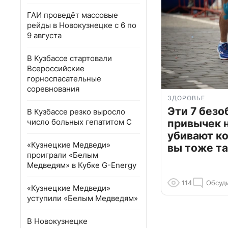
ГАИ проведёт массовые
рейды в Новокузнецке с 6 по
9 августа
В Кузбассе стартовали
Всероссийские
горноспасательные
соревнования
ЗДОРОВЬЕ
Эти 7 без
В Кузбассе резко выросло
число больных гепатитом С
привычек 
убивают к
«Кузнецкие Медведи»
вы тоже та
проиграли «Белым
Медведям» в Кубке G-Energy
114
Обсуд
«Кузнецкие Медведи»
уступили «Белым Медведям»
В Новокузнецке