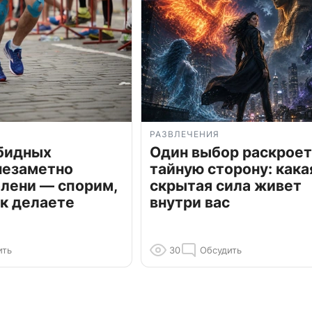
РАЗВЛЕЧЕНИЯ
обидных
Один выбор раскроет
незаметно
тайную сторону: кака
олени — спорим,
скрытая сила живет
к делаете
внутри вас
ить
30
Обсудить