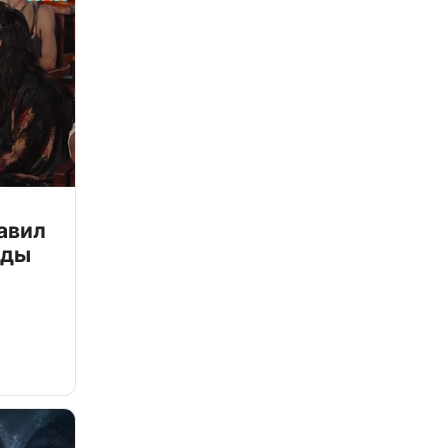
авил
зды