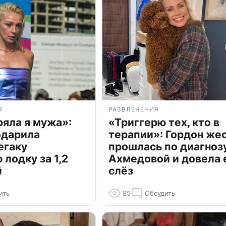
Я
РАЗВЛЕЧЕНИЯ
ряла я мужа»:
«Триггерю тех, кто в
одарила
терапии»: Гордон же
егаку
прошлась по диагноз
лодку за 1,2
Ахмедовой и довела 
й
слёз
ить
85
Обсудить