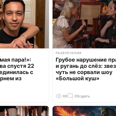
РАЗВЛЕЧЕНИЯ
мая пара!»:
Грубое нарушение пр
ва спустя 22
и ругань до слёз: зве
единилась с
чуть не сорвали шоу
рнем из
«Большой куш»
69
Обсудить