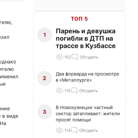
ТОП 5
телю,
Парень и девушка
1
роил
погибли в ДТП на
трассе в Кузбассе
152
Обсудить
однако
вителю
Два форварда на просмотре
рименил
2
в «Металлурге»
рые
115
Обсудить
В Новокузнецке частный
ение
3
сектор затапливает: жители
 в виде
просят помощи
 На
114
Обсудить