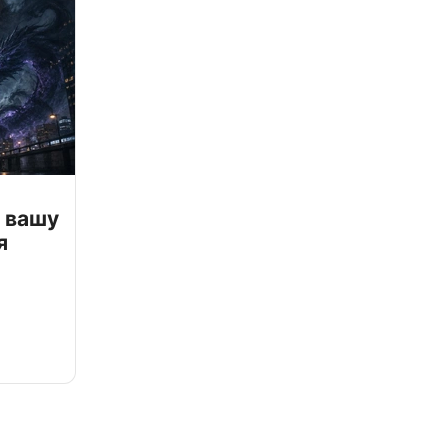
 вашу
я