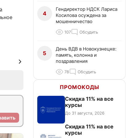
Гендиректор НДСК Лариса
й
4
Косилова осуждена за
льное
мошенничество
107
Обсудить
День ВДВ в Новокузнецке:
5
память, колонна и
поздравления
78
Обсудить
ПРОМОКОДЫ
Скидка 11% на все
курсы
До 31 августа, 2026
равить
Скидка 11% на все
курсы