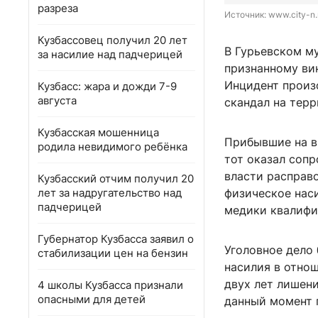
разреза
Источник: 
www.city-n.
Кузбассовец получил 20 лет
В Гурьевском м
за насилие над падчерицей
признанному ви
Инцидент произ
Кузбасс: жара и дожди 7-9
августа
скандал на терр
Кузбасская мошенница
Прибывшие на в
родила невидимого ребёнка
тот оказал сопр
власти расправ
Кузбасский отчим получил 20
лет за надругательство над
физическое наси
падчерицей
медики квалифи
Губернатор Кузбасса заявил о
Уголовное дело 
стабилизации цен на бензин
насилия в отнош
двух лет лишен
4 школы Кузбасса признали
опасными для детей
данный момент п