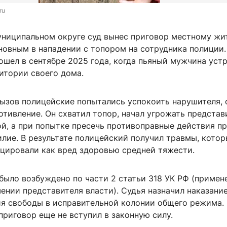
ru
униципальном округе суд вынес приговор местному жи
новным в нападении с топором на сотрудника полиции.
ошел в сентябре 2025 года, когда пьяный мужчина уст
итории своего дома.
ызов полицейские попытались успокоить нарушителя, 
отивление. Он схватил топор, начал угрожать предста
ой, а при попытке пресечь противоправные действия п
лие. В результате полицейский получил травмы, кото
цировали как вред здоровью средней тяжести.
было возбуждено по части 2 статьи 318 УК РФ (примен
ении представителя власти). Судья назначил наказание
ия свободы в исправительной колонии общего режима.
риговор еще не вступил в законную силу.