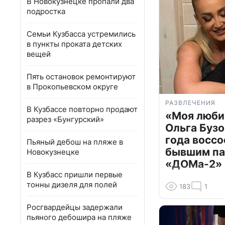
В Новокузнецке пропали два
подростка
Семьи Кузбасса устремились
в пункты проката детских
вещей
Пять остановок ремонтируют
в Прокопьевском округе
РАЗВЛЕЧЕНИЯ
В Кузбассе повторно продают
«Моя люби
разрез «Бунгурский»
Ольга Бузо
года воссо
Пьяный дебош на пляже в
бывшим па
Новокузнецке
«ДОМа-2»
В Кузбасс пришли первые
тонны дизеля для полей
183
1
Росгвардейцы задержали
пьяного дебошира на пляже