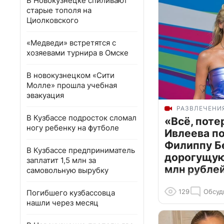
В Новокузнецке спиливают
старые тополя на
Циолковского
«Медведи» встретятся с
хозяевами турнира в Омске
В новокузнецком «Сити
Молле» прошла учебная
эвакуация
РАЗВЛЕЧЕНИ
В Кузбассе подросток сломал
«Всё, поте
ногу ребенку на футболе
Ивлеева п
Филиппу Б
В Кузбассе предприниматель
дорогущую 
заплатит 1,5 млн за
млн рубле
самовольную вырубку
129
Обсуд
Погибшего кузбассовца
нашли через месяц