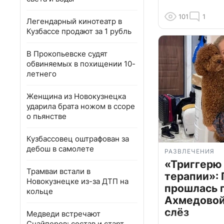
101
1
Легендарный кинотеатр в
Кузбассе продают за 1 рубль
В Прокопьевске судят
обвиняемых в похищении 10-
летнего
Женщина из Новокузнецка
ударила брата ножом в ссоре
о пьянстве
Кузбассовец оштрафован за
дебош в самолете
РАЗВЛЕЧЕНИЯ
«Триггерю 
Трамваи встали в
терапии»: 
Новокузнецке из-за ДТП на
прошлась 
кольце
Ахмедовой 
слёз
Медведи встречают
Снайперов: состав и старт