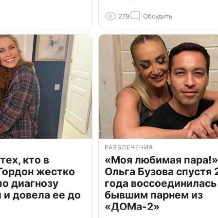
279
Обсудить
РАЗВЛЕЧЕНИЯ
тех, кто в
«Моя любимая пара!»
Гордон жестко
Ольга Бузова спустя 
по диагнозу
года воссоединилась
и довела ее до
бывшим парнем из
«ДОМа-2»