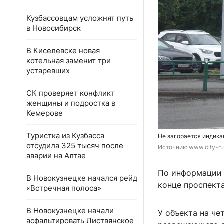
Кузбассовцам усложнят путь
в Новосибирск
В Киселевске новая
котельная заменит три
устаревших
СК проверяет конфликт
женщины и подростка в
Кемерове
Туристка из Кузбасса
Не загорается индика
отсудила 325 тысяч после
Источник: 
www.city-n.
аварии на Алтае
По информации о
В Новокузнецке начался рейд
конце проспекта
«Встречная полоса»
В Новокузнецке начали
У объекта на че
асфальтировать Листвянское