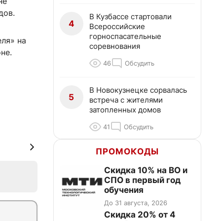
не
дов.
В Кузбассе стартовали
4
Всероссийские
горноспасательные
ля» на
соревнования
не.
46
Обсудить
В Новокузнецке сорвалась
5
встреча с жителями
затопленных домов
41
Обсудить
ПРОМОКОДЫ
Скидка 10% на ВО и
СПО в первый год
обучения
До 31 августа, 2026
Скидка 20% от 4