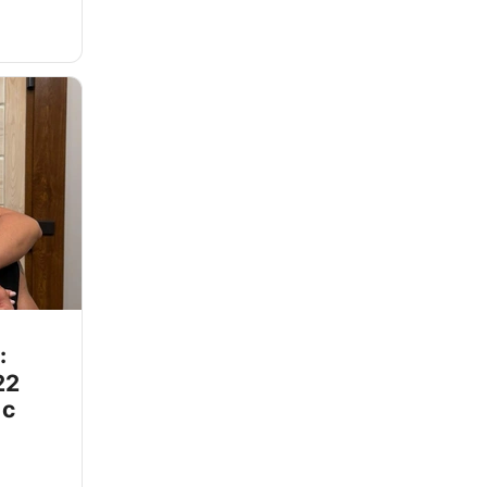
:
22
 с