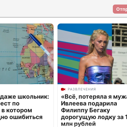
Отп
РАЗВЛЕЧЕНИЯ
 даже школьник:
«Всё, потеряла я муж
ест по
Ивлеева подарила
 в котором
Филиппу Бегаку
дно ошибиться
дорогущую лодку за 1
млн рублей