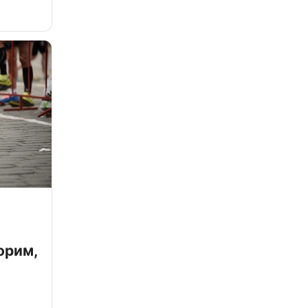
орим,