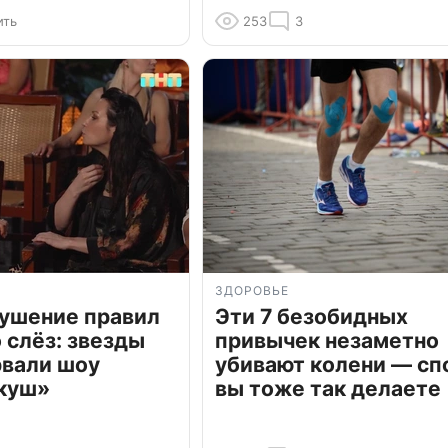
ить
253
3
ЗДОРОВЬЕ
рушение правил
Эти 7 безобидных
о слёз: звезды
привычек незаметно
рвали шоу
убивают колени — сп
куш»
вы тоже так делаете