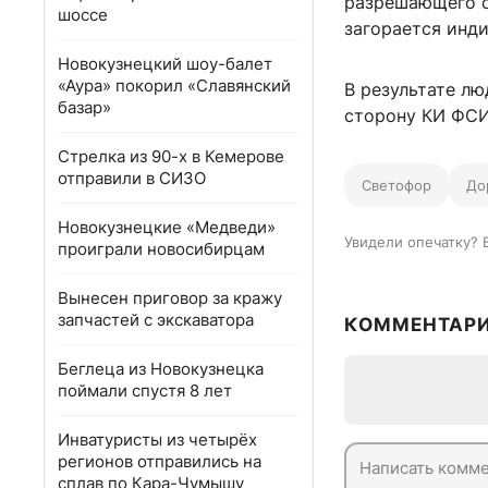
разрешающего си
шоссе
загорается инди
Новокузнецкий шоу-балет
«Аура» покорил «Славянский
В результате л
базар»
сторону КИ ФСИН
Стрелка из 90-х в Кемерове
отправили в СИЗО
Светофор
До
Новокузнецкие «Медведи»
Увидели опечатку? 
проиграли новосибирцам
Вынесен приговор за кражу
запчастей с экскаватора
КОММЕНТАР
Беглеца из Новокузнецка
поймали спустя 8 лет
Инватуристы из четырёх
регионов отправились на
сплав по Кара-Чумышу