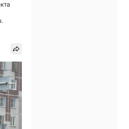
екта
.