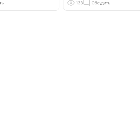
ть
133
Обсудить