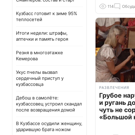
114
Обсуд
Кузбасс готовит к зиме 95%
теплосетей
Итоги недели: штрафы,
аптечки и память героя
Резня в многоэтажке
Кемерова
Укус пчелы вызвал
сердечный приступ у
кузбассовца
РАЗВЛЕЧЕНИЯ
Грубое на
Дебош в самолёте:
и ругань д
кузбассовец устроил скандал
чуть не со
после возвращения домой
«Большой 
В Кузбассе осудили женщину,
ударившую брата ножом