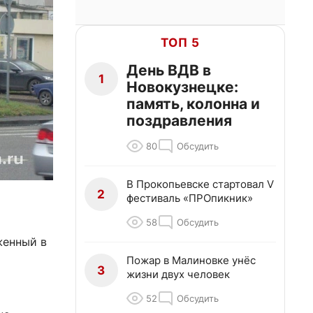
ТОП 5
День ВДВ в
1
Новокузнецке:
память, колонна и
поздравления
80
Обсудить
В Прокопьевске стартовал V
2
фестиваль «ПРОпикник»
58
Обсудить
женный в
Пожар в Малиновке унёс
3
жизни двух человек
52
Обсудить