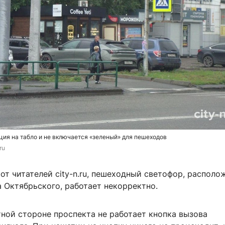
ция на табло и не включается «зеленый» для пешеходов
ru
т читателей city-n.ru, пешеходный светофор, располо
 Октябрьского, работает некорректно.
тной стороне проспекта не работает кнопка вызова