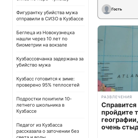
Гость
Фигурантку убийства мужа
отправили в СИЗО в Кузбассе
Беглеца из Новокузнецка
нашли через 10 лет по
биометрии на вокзале
Кузбассовчанка задержана за
убийство мужа
Кузбасс готовится к зиме:
проверено 95% теплосетей
РАЗВЛЕЧЕНИЯ
Подростки похитили 10-
Справится
летнего школьника в
Кузбассе
пройдите т
географии,
Педагог из Кузбасса
очень сты
рассказала о заточении без
света и воды