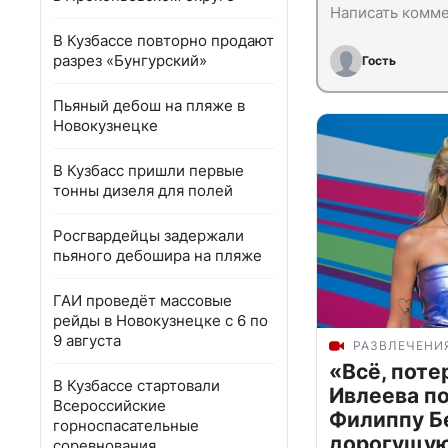
В Кузбассе повторно продают
разрез «Бунгурский»
Гость
Пьяный дебош на пляже в
Новокузнецке
В Кузбасс пришли первые
тонны дизеля для полей
Росгвардейцы задержали
пьяного дебошира на пляже
ГАИ проведёт массовые
рейды в Новокузнецке с 6 по
9 августа
РАЗВЛЕЧЕНИ
«Всё, поте
В Кузбассе стартовали
Ивлеева п
Всероссийские
Филиппу Б
горноспасательные
дорогущую 
соревнования