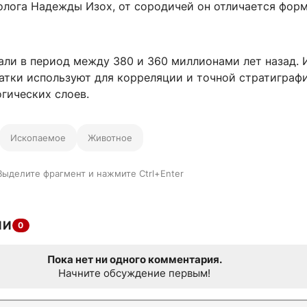
толога
Надежды Изох, от сородичей он отличается фор
али в период между 380 и 360 миллионами лет назад. 
атки используют для корреляции и точной стратиграф
гических слоев.
Ископаемое
Животное
Выделите фрагмент и нажмите Ctrl+Enter
ИИ
0
Пока нет ни одного комментария.
Начните обсуждение первым!