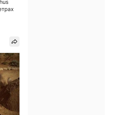
hus
етрах