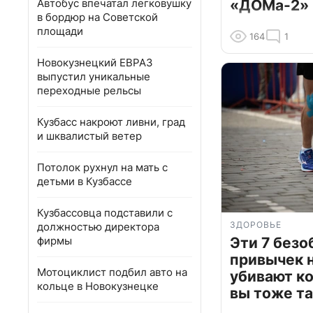
Автобус впечатал легковушку
«ДОМа-2»
в бордюр на Советской
площади
164
1
Новокузнецкий ЕВРАЗ
выпустил уникальные
переходные рельсы
Кузбасс накроют ливни, град
и шквалистый ветер
Потолок рухнул на мать с
детьми в Кузбассе
Кузбассовца подставили с
ЗДОРОВЬЕ
должностью директора
фирмы
Эти 7 без
привычек 
Мотоциклист подбил авто на
убивают к
кольце в Новокузнецке
вы тоже та