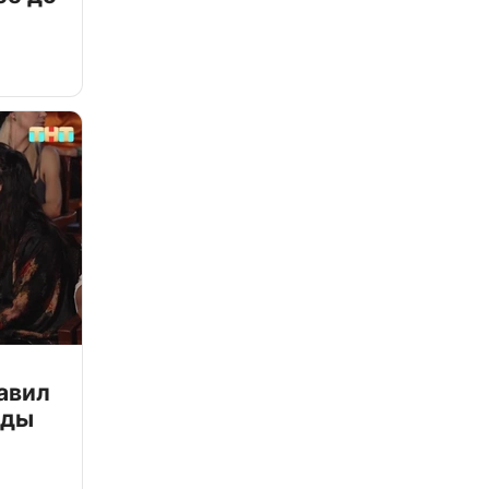
авил
зды