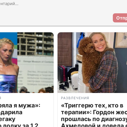
Отп
Я
РАЗВЛЕЧЕНИЯ
ряла я мужа»:
«Триггерю тех, кто в
одарила
терапии»: Гордон же
егаку
прошлась по диагноз
лодку за 1,2
Ахмедовой и довела 