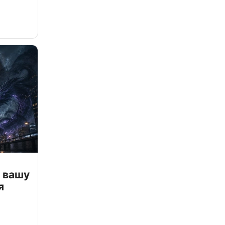
 вашу
я