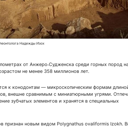
алеонтолога Надежды Изох
илометрах от Анжеро‑Судженска среди горных пород н
озрастом не менее 358 миллионов лет.
тся к конодонтам — микроскопическим формам длино
ов, внешне сравнимым с миниатюрными угрями. Отпеч
ение зубчатых элементов и хранятся в специальных
в признан новым видом Polygnathus ovaliformis Izokh. 