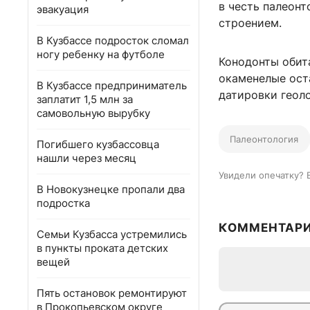
в честь палеон
эвакуация
строением.
В Кузбассе подросток сломал
ногу ребенку на футболе
Конодонты обит
окаменелые ост
В Кузбассе предприниматель
датировки геоло
заплатит 1,5 млн за
самовольную вырубку
Палеонтология
Погибшего кузбассовца
нашли через месяц
Увидели опечатку? 
В Новокузнецке пропали два
подростка
КОММЕНТАР
Семьи Кузбасса устремились
в пункты проката детских
вещей
Пять остановок ремонтируют
в Прокопьевском округе