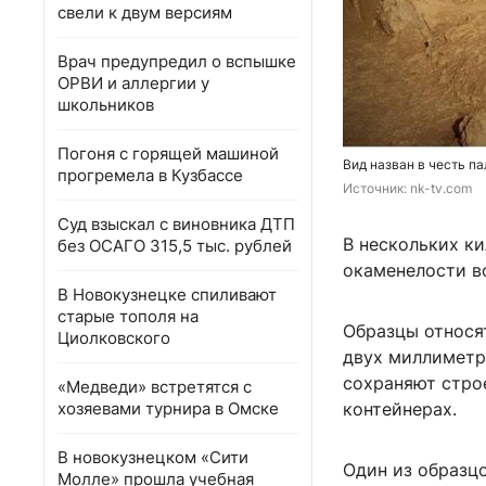
свели к двум версиям
Врач предупредил о вспышке
ОРВИ и аллергии у
школьников
Погоня с горящей машиной
Вид назван в честь п
прогремела в Кузбассе
Источник: 
nk-tv.com
Суд взыскал с виновника ДТП
В нескольких к
без ОСАГО 315,5 тыс. рублей
окаменелости в
В Новокузнецке спиливают
старые тополя на
Образцы относя
Циолковского
двух миллиметр
сохраняют стро
«Медведи» встретятся с
хозяевами турнира в Омске
контейнерах.
В новокузнецком «Сити
Один из образцо
Молле» прошла учебная