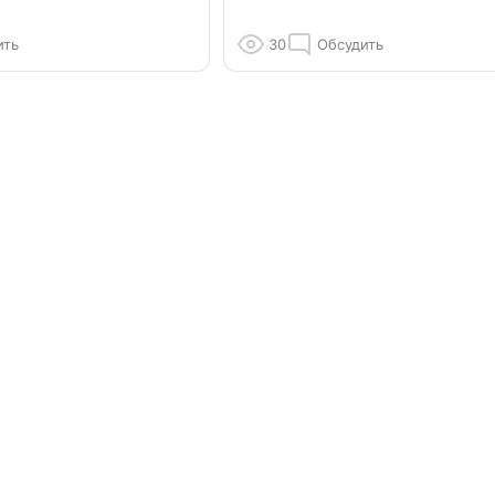
ить
30
Обсудить