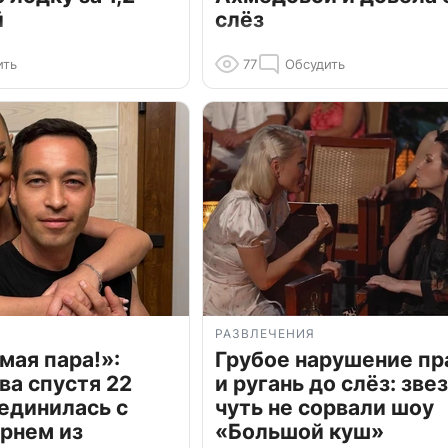
й
слёз
ить
77
Обсудить
РАЗВЛЕЧЕНИЯ
мая пара!»:
Грубое нарушение пр
ва спустя 22
и ругань до слёз: зве
единилась с
чуть не сорвали шоу
рнем из
«Большой куш»