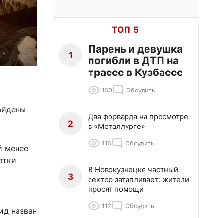
ТОП 5
Парень и девушка
1
погибли в ДТП на
трассе в Кузбассе
150
Обсудить
айдены
Два форварда на просмотре
2
в «Металлурге»
115
Обсудить
й менее
атки
В Новокузнецке частный
3
сектор затапливает: жители
просят помощи
112
Обсудить
Вид назван