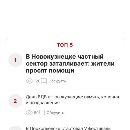
ТОП 5
В Новокузнецке частный
1
сектор затапливает: жители
просят помощи
120
Обсудить
День ВДВ в Новокузнецке: память, колонна
2
и поздравления
80
Обсудить
В Прокопьевске стартовал V фестиваль