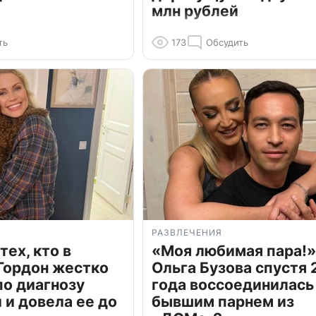
млн рублей
ть
173
Обсудить
РАЗВЛЕЧЕНИЯ
тех, кто в
«Моя любимая пара!»
Гордон жестко
Ольга Бузова спустя 
по диагнозу
года воссоединилась
и довела ее до
бывшим парнем из