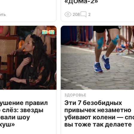
«ДОМа-2»
ить
208
2
ЗДОРОВЬЕ
рушение правил
Эти 7 безобидных
о слёз: звезды
привычек незаметно
рвали шоу
убивают колени — сп
куш»
вы тоже так делаете