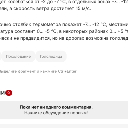
т колебаться от -2 до -7 °C, в отдельных зонах -7… -12
и, а скорость ветра достигнет 15 м/с.
очью столбик термометра покажет -7… -12 °C, местами
атура составит 0… -5 °C, в некоторых районах 0… +5 °
ески не предвидится, но на дорогах возможна гололед
Похолодание
Гололедица
Выделите фрагмент и нажмите Ctrl+Enter
ИИ
0
Пока нет ни одного комментария.
Начните обсуждение первым!