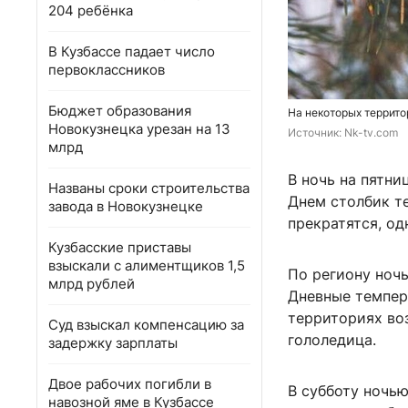
204 ребёнка
В Кузбассе падает число
первоклассников
Бюджет образования
На некоторых террит
Новокузнецка урезан на 13
Источник: 
Nk-tv.com
млрд
В ночь на пятни
Названы сроки строительства
Днем столбик т
завода в Новокузнецке
прекратятся, од
Кузбасские приставы
взыскали с алиментщиков 1,5
По региону ночь
млрд рублей
Дневные темпера
территориях во
Суд взыскал компенсацию за
гололедица.
задержку зарплаты
Двое рабочих погибли в
В субботу ночью
навозной яме в Кузбассе