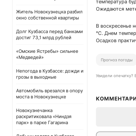
температура буде
Ожидаются метел
Житель Новокузнецка разбил
окно собственной квартиры
В воскресенье н
Долг Кузбасса перед банками
°C. Днем темпер
достиг 73,1 млрд рублей
Осадков практич
«Омские Ястребы» сильнее
«Медведей»
Прогноз погоды
Непогода в Кузбассе: дожди и
Увидели опечатку? 
грозы в выходные
Автомобиль врезался в опору
моста в Новокузнецке
КОММЕНТАР
Новокузнечанка
раскритиковала «Ниндзя
парк» в парке Гагарина