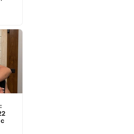
:
22
 с