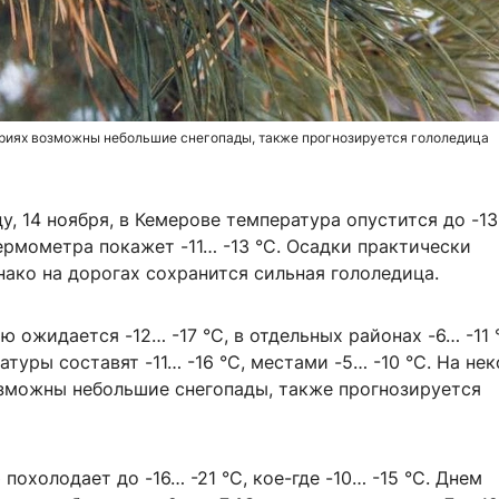
ориях возможны небольшие снегопады, также прогнозируется гололедица
цу, 14 ноября, в Кемерове температура опустится до -13
ермометра покажет -11… -13 °C. Осадки практически
нако на дорогах сохранится сильная гололедица.
ю ожидается -12… -17 °C, в отдельных районах -6… -11 
туры составят -11… -16 °C, местами -5… -10 °C. На не
зможны небольшие снегопады, также прогнозируется
 похолодает до -16… -21 °C, кое-где -10… -15 °C. Днем