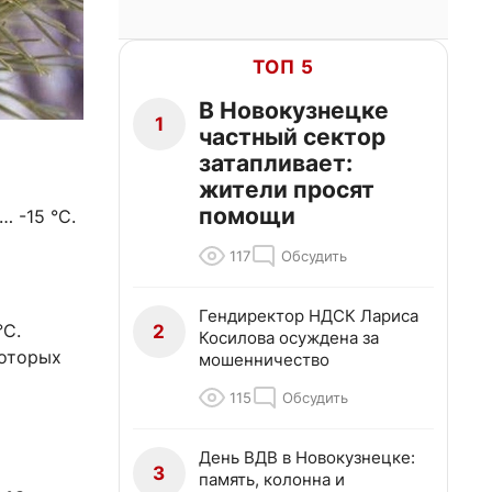
ТОП 5
В Новокузнецке
1
частный сектор
затапливает:
жители просят
помощи
… -15 °C.
117
Обсудить
Гендиректор НДСК Лариса
°C.
2
Косилова осуждена за
которых
мошенничество
115
Обсудить
День ВДВ в Новокузнецке:
3
память, колонна и