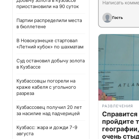
Добычу золота в Кузбассе
приостановили на 90 суток
Гость
Партии распределили места
в бюллетене
В Новокузнецке стартовал
«Летний кубок» по шахматам
Суд остановил добычу золота
в Кузбассе
Кузбассовцы погорели на
краже кабеля с угольного
разреза
РАЗВЛЕЧЕНИЯ
Кузбассовец получил 20 лет
Справится
за насилие над падчерицей
пройдите т
Кузбасс: жара и дожди 7-9
географии,
августа
очень сты