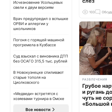
слёз
Исчезновение Усольцевых
свели к двум версиям
103
Обсуд
Врач предупредил о вспышке
ОРВИ и аллергии у
школьников
Погоня с горящей машиной
прогремела в Кузбассе
Суд взыскал с виновника ДТП
без ОСАГО 315,5 тыс. рублей
В Новокузнецке спиливают
старые тополя на
РАЗВЛЕЧЕНИЯ
Циолковского
Грубое на
и ругань д
«Медведи» встретятся с
чуть не со
хозяевами турнира в Омске
«Большой 
Все новости