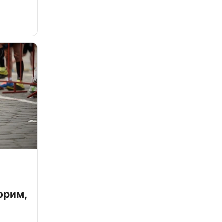
орим,