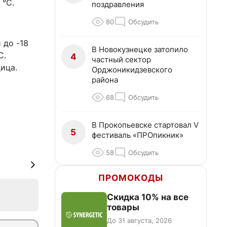
 °C.
поздравления
80
Обсудить
 до -18
В Новокузнецке затопило
C.
4
частный сектор
ица.
Орджоникидзевского
района
68
Обсудить
В Прокопьевске стартовал V
5
фестиваль «ПРОпикник»
58
Обсудить
ПРОМОКОДЫ
Скидка 10% на все
товары
До 31 августа, 2026