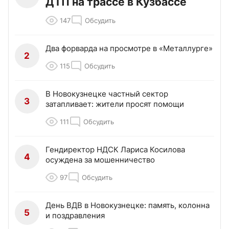
ДТП на трассе в Кузбассе
147
Обсудить
Два форварда на просмотре в «Металлурге»
2
115
Обсудить
В Новокузнецке частный сектор
3
затапливает: жители просят помощи
111
Обсудить
Гендиректор НДСК Лариса Косилова
4
осуждена за мошенничество
97
Обсудить
День ВДВ в Новокузнецке: память, колонна
5
и поздравления