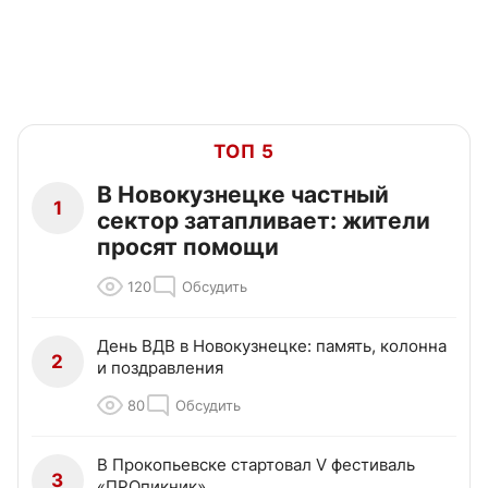
ТОП 5
В Новокузнецке частный
1
сектор затапливает: жители
просят помощи
120
Обсудить
День ВДВ в Новокузнецке: память, колонна
2
и поздравления
80
Обсудить
В Прокопьевске стартовал V фестиваль
3
«ПРОпикник»