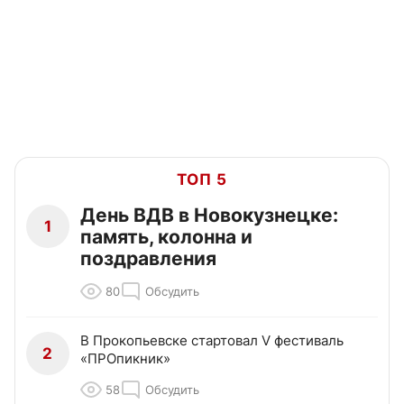
ТОП 5
День ВДВ в Новокузнецке:
1
память, колонна и
поздравления
80
Обсудить
В Прокопьевске стартовал V фестиваль
2
«ПРОпикник»
58
Обсудить