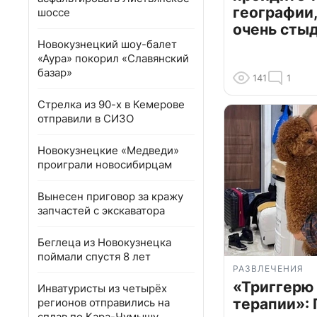
географии,
шоссе
очень сты
Новокузнецкий шоу-балет
«Аура» покорил «Славянский
базар»
141
1
Стрелка из 90-х в Кемерове
отправили в СИЗО
Новокузнецкие «Медведи»
проиграли новосибирцам
Вынесен приговор за кражу
запчастей с экскаватора
Беглеца из Новокузнецка
поймали спустя 8 лет
РАЗВЛЕЧЕНИЯ
«Триггерю 
Инватуристы из четырёх
терапии»: 
регионов отправились на
сплав по Кара-Чумышу