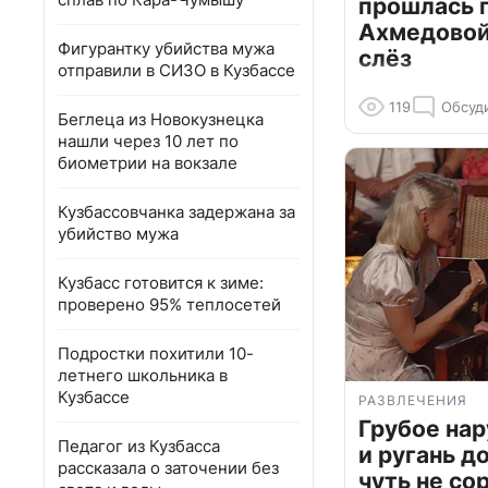
прошлась 
Ахмедовой 
Фигурантку убийства мужа
слёз
отправили в СИЗО в Кузбассе
119
Обсуд
Беглеца из Новокузнецка
нашли через 10 лет по
биометрии на вокзале
Кузбассовчанка задержана за
убийство мужа
Кузбасс готовится к зиме:
проверено 95% теплосетей
Подростки похитили 10-
летнего школьника в
Кузбассе
РАЗВЛЕЧЕНИЯ
Грубое на
Педагог из Кузбасса
и ругань д
рассказала о заточении без
чуть не со