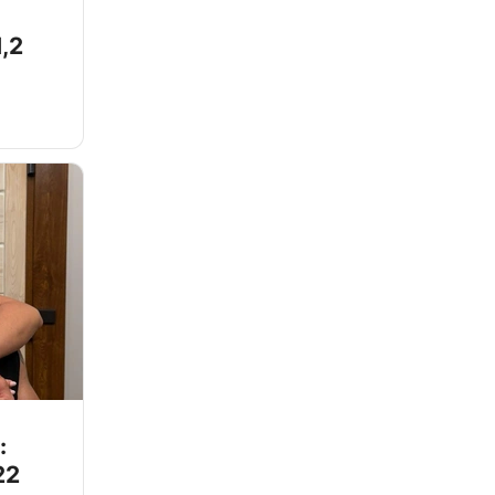
,2
:
22