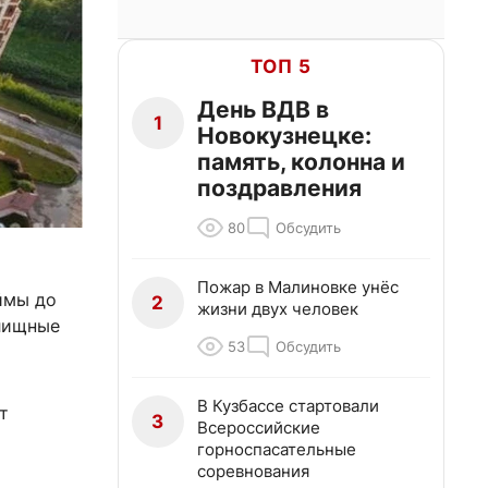
ТОП 5
День ВДВ в
1
Новокузнецке:
память, колонна и
поздравления
80
Обсудить
Пожар в Малиновке унёс
ймы до
2
жизни двух человек
илищные
53
Обсудить
В Кузбассе стартовали
т
3
Всероссийские
горноспасательные
соревнования