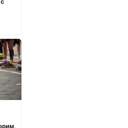
 с
орим,