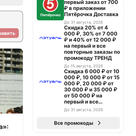
первый заказ от 700
₽ в приложении
Пятёрочка Доставка
До 31 августа, 2026
Скидка 20% от 4
равить
000 ₽, 30% от 7 000
₽ и 40% от 12 000 ₽
на первый и все
повторные заказы по
промокоду ТРЕНД
До 15 августа, 2026
Скидка 6 000 ₽ от 10
000 ₽, 10 000 ₽ от 15
000 ₽, 20 000 ₽ от
30 000 ₽ и 35 000 ₽
от 50 000 ₽ на
первый и все
повторные заказы по
До 31 августа, 2026
промокоду НАБЕРИ
Все промокоды
а»: