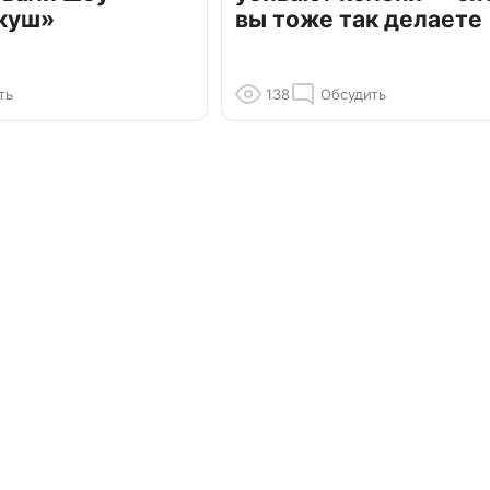
куш»
вы тоже так делаете
ть
138
Обсудить