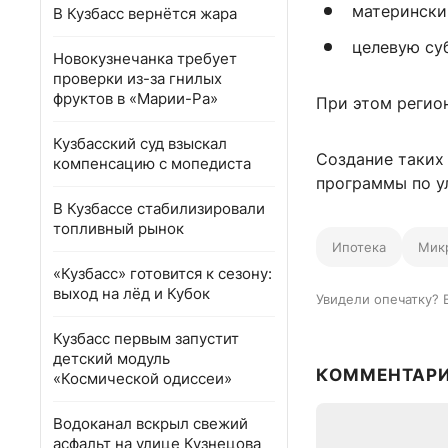
матерински
В Кузбасс вернётся жара
целевую су
Новокузнечанка требует
проверки из-за гнилых
фруктов в «Марии-Ра»
При этом регио
Кузбасский суд взыскал
Создание таких
компенсацию с мопедиста
программы по у
В Кузбассе стабилизировали
топливный рынок
Ипотека
Мик
«Кузбасс» готовится к сезону:
выход на лёд и Кубок
Увидели опечатку? 
Кузбасс первым запустит
детский модуль
КОММЕНТАР
«Космической одиссеи»
Водоканал вскрыл свежий
асфальт на улице Кузнецова