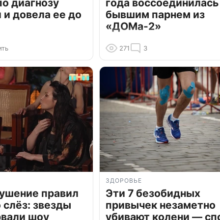
по диагнозу
года воссоединилась
и довела ее до
бывшим парнем из
«ДОМа-2»
ить
271
3
ЗДОРОВЬЕ
рушение правил
Эти 7 безобидных
о слёз: звезды
привычек незаметно
рвали шоу
убивают колени — сп