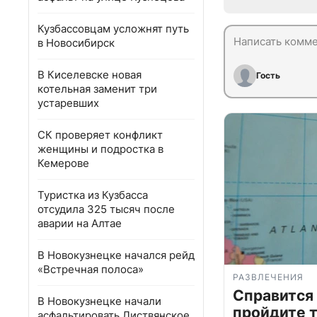
Кузбассовцам усложнят путь
в Новосибирск
В Киселевске новая
Гость
котельная заменит три
устаревших
СК проверяет конфликт
женщины и подростка в
Кемерове
Туристка из Кузбасса
отсудила 325 тысяч после
аварии на Алтае
В Новокузнецке начался рейд
«Встречная полоса»
РАЗВЛЕЧЕНИЯ
Справится
В Новокузнецке начали
пройдите т
асфальтировать Листвянское