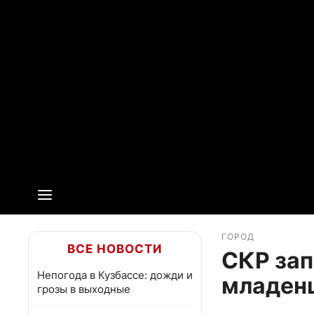
ГОРОД
ВСЕ НОВОСТИ
СКР зап
Непогода в Кузбассе: дожди и
младенц
грозы в выходные