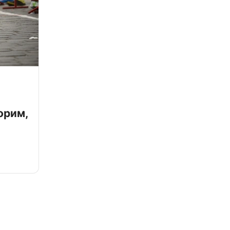
орим,