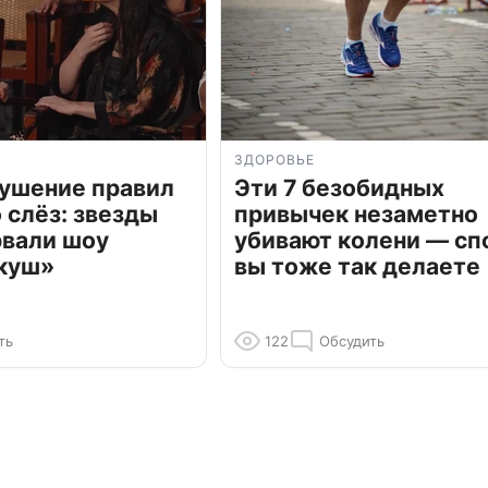
ЗДОРОВЬЕ
рушение правил
Эти 7 безобидных
о слёз: звезды
привычек незаметно
рвали шоу
убивают колени — сп
куш»
вы тоже так делаете
ть
122
Обсудить