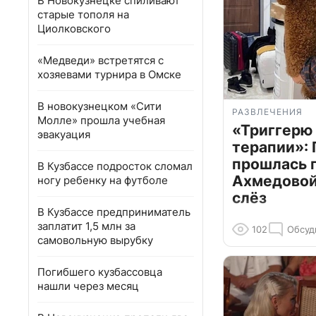
В Новокузнецке спиливают
старые тополя на
Циолковского
«Медведи» встретятся с
хозяевами турнира в Омске
В новокузнецком «Сити
РАЗВЛЕЧЕНИЯ
Молле» прошла учебная
«Триггерю 
эвакуация
терапии»: 
прошлась 
В Кузбассе подросток сломал
Ахмедовой 
ногу ребенку на футболе
слёз
В Кузбассе предприниматель
заплатит 1,5 млн за
102
Обсуд
самовольную вырубку
Погибшего кузбассовца
нашли через месяц