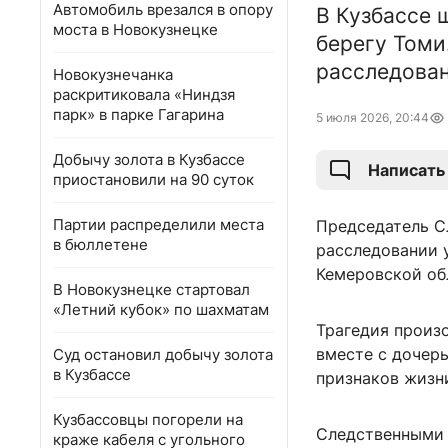
Автомобиль врезался в опору
В Кузбассе 
моста в Новокузнецке
берегу Томи
расследован
Новокузнечанка
раскритиковала «Ниндзя
парк» в парке Гагарина
5 июля 2026, 20:44
Добычу золота в Кузбассе
Написать
приостановили на 90 суток
Партии распределили места
Председатель С
в бюллетене
расследовании 
Кемеровской об
В Новокузнецке стартовал
«Летний кубок» по шахматам
Трагедия произ
вместе с дочерь
Суд остановил добычу золота
в Кузбассе
признаков жизн
Кузбассовцы погорели на
Следственными 
краже кабеля с угольного