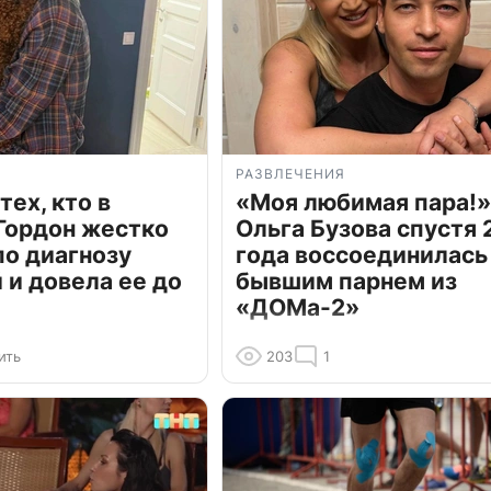
РАЗВЛЕЧЕНИЯ
тех, кто в
«Моя любимая пара!»
Гордон жестко
Ольга Бузова спустя 
по диагнозу
года воссоединилась
и довела ее до
бывшим парнем из
«ДОМа-2»
ить
203
1