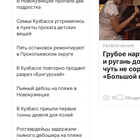
В Новокузнецке пропали два
подростка
Семьи Кузбасса устремились
в пункты проката детских
вещей
РАЗВЛЕЧЕНИЯ
Пять остановок ремонтируют
Грубое на
в Прокопьевском округе
и ругань д
В Кузбассе повторно продают
чуть не со
разрез «Бунгурский»
«Большой 
Пьяный дебош на пляже в
Новокузнецке
70
Обсуди
В Кузбасс пришли первые
тонны дизеля для полей
Росгвардейцы задержали
пьяного дебошира на пляже