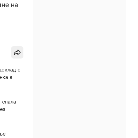
ине на
доклад о
нка в
 спала
ез
тье