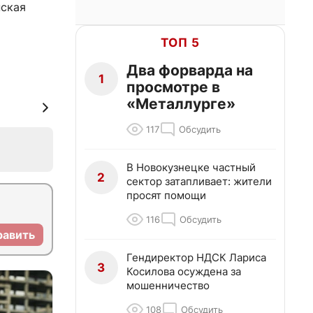
нская
ТОП 5
Два форварда на
1
просмотре в
«Металлурге»
117
Обсудить
В Новокузнецке частный
2
сектор затапливает: жители
просят помощи
116
Обсудить
равить
Гендиректор НДСК Лариса
3
Косилова осуждена за
мошенничество
108
Обсудить