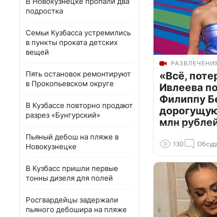
В Новокузнецке пропали два
подростка
Семьи Кузбасса устремились
в пункты проката детских
вещей
РАЗВЛЕЧЕНИ
Пять остановок ремонтируют
«Всё, поте
в Прокопьевском округе
Ивлеева п
Филиппу Б
В Кузбассе повторно продают
дорогущую 
разрез «Бунгурский»
млн рубле
Пьяный дебош на пляже в
130
Обсуд
Новокузнецке
В Кузбасс пришли первые
тонны дизеля для полей
Росгвардейцы задержали
пьяного дебошира на пляже