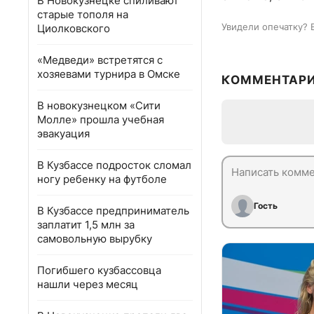
В Новокузнецке спиливают
старые тополя на
Увидели опечатку? 
Циолковского
«Медведи» встретятся с
хозяевами турнира в Омске
КОММЕНТАР
В новокузнецком «Сити
Молле» прошла учебная
эвакуация
В Кузбассе подросток сломал
ногу ребенку на футболе
Гость
В Кузбассе предприниматель
заплатит 1,5 млн за
самовольную вырубку
Погибшего кузбассовца
нашли через месяц