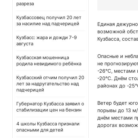
разреза
Кузбассовец получил 20 лет
за насилие над падчерицей
Единая дежурно
возможной обст
Кузбасс: жара и дожди 7-9
Кузбасса, сост
августа
Опасные и небл
Кузбасская мошенница
не прогнозируют
родила невидимого ребёнка
-26°C, местами 
Кузбасский отчим получил 20
-20°C. Днём сто
лет за надругательство над
районах до -25°C
падчерицей
Ветер будет юг
Губернатор Кузбасса заявил о
стабилизации цен на бензин
порывы до 13 м/
днём местами п
4 школы Кузбасса признали
дорогах возмож
опасными для детей