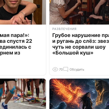
РАЗВЛЕЧЕНИЯ
мая пара!»:
Грубое нарушение пр
ва спустя 22
и ругань до слёз: зве
единилась с
чуть не сорвали шоу
рнем из
«Большой куш»
70
Обсудить