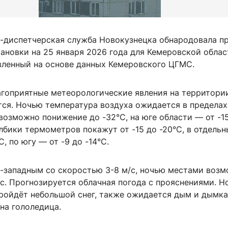
-диспетчерская служба Новокузнецка обнародовала п
ановки на 25 января 2026 года для Кемеровской облас
авленный на основе данных Кемеровского ЦГМС.
агоприятные метеорологические явления на территори
ся. Ночью температура воздуха ожидается в пределах 
возможно понижение до -32°C, на юге области — от -1
лбики термометров покажут от -15 до -20°C, в отдельн
, по югу — от -9 до -14°C.
о-западным со скоростью 3-8 м/с, ночью местами воз
с. Прогнозируется облачная погода с прояснениями. Н
ройдёт небольшой снег, также ожидается дым и дымка
на гололедица.