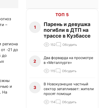
ТОП 5
рогноз
Парень и девушка
ти –
1
погибли в ДТП на
трассе в Кузбассе
и региона
152
Обсудить
от -21 до
5 до
Два форварда на просмотре
2
ых
в «Металлурге»
115
Обсудить
можны
В Новокузнецке частный
очью и
3
сектор затапливает: жители
. На
просят помощи
114
Обсудить