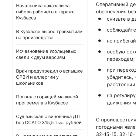
Оперативный де
Начальника наказали за
обеспечения бе
гибель рабочего в гараже
Кузбасса
снизьте в д
соблюдайте
В Кузбассе вырос травматизм
на производстве
не прибега
Исчезновение Усольцевых
особую ост
свели к двум версиям
переходам;
при перехо
Врач предупредил о вспышке
ОРВИ и аллергии у
убедитесь,
школьников
расстоянии
на регулир
Погоня с горящей машиной
движения м
прогремела в Кузбассе
Суд взыскал с виновника ДТП
О происшествия
без ОСАГО 315,5 тыс. рублей
погодными явле
32-15-15, 32-16-1