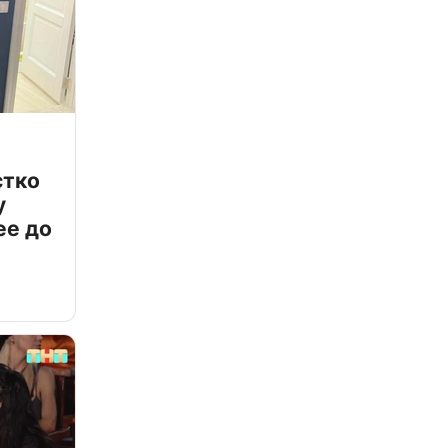
стко
у
ее до