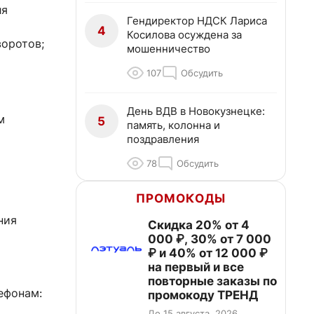
ля
Гендиректор НДСК Лариса
4
Косилова осуждена за
воротов;
мошенничество
107
Обсудить
День ВДВ в Новокузнецке:
м
5
память, колонна и
поздравления
78
Обсудить
ПРОМОКОДЫ
ния
Скидка 20% от 4
000 ₽, 30% от 7 000
₽ и 40% от 12 000 ₽
на первый и все
повторные заказы по
ефонам:
промокоду ТРЕНД
До 15 августа, 2026