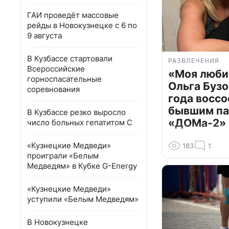
ГАИ проведёт массовые
рейды в Новокузнецке с 6 по
9 августа
В Кузбассе стартовали
РАЗВЛЕЧЕНИЯ
Всероссийские
«Моя люби
горноспасательные
Ольга Бузо
соревнования
года воссо
бывшим па
В Кузбассе резко выросло
«ДОМа-2»
число больных гепатитом С
«Кузнецкие Медведи»
183
1
проиграли «Белым
Медведям» в Кубке G-Energy
«Кузнецкие Медведи»
уступили «Белым Медведям»
В Новокузнецке