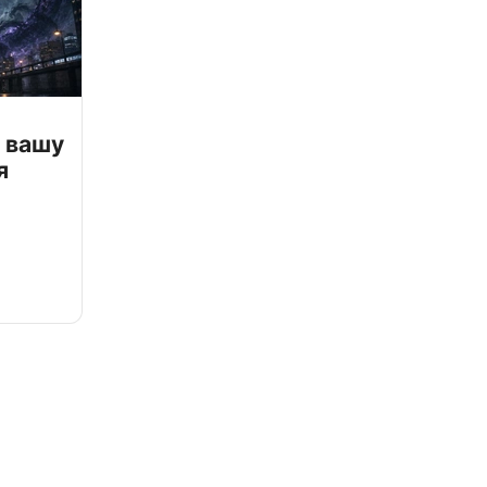
 вашу
я