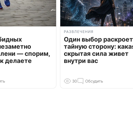
РАЗВЛЕЧЕНИЯ
обидных
Один выбор раскроет
незаметно
тайную сторону: кака
олени — спорим,
скрытая сила живет
к делаете
внутри вас
ить
30
Обсудить