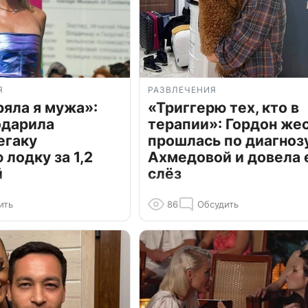
Я
РАЗВЛЕЧЕНИЯ
ряла я мужа»:
«Триггерю тех, кто в
одарила
терапии»: Гордон же
егаку
прошлась по диагноз
лодку за 1,2
Ахмедовой и довела 
й
слёз
ить
86
Обсудить