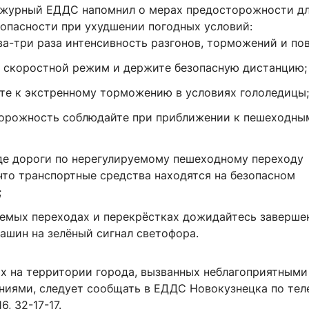
журный ЕДДС напомнил о мерах предосторожности д
зопасности при ухудшении погодных условий:
ва-три раза интенсивность разгонов, торможений и по
 скоростной режим и держите безопасную дистанцию;
йте к экстренному торможению в условиях гололедицы;
орожность соблюдайте при приближении к пешеходны
де дороги по нерегулируемому пешеходному переходу
 что транспортные средства находятся на безопасном
;
уемых переходах и перекрёстках дожидайтесь заверше
ашин на зелёный сигнал светофора.
х на территории города, вызванных неблагоприятными
ниями, следует сообщать в ЕДДС Новокузнецка по тел
6, 32-17-17.