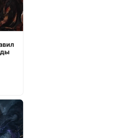
авил
зды