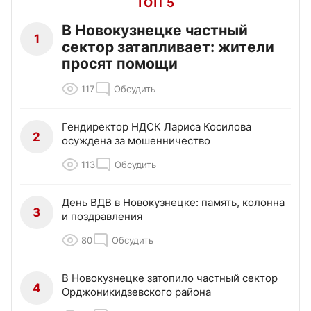
ТОП 5
В Новокузнецке частный
1
сектор затапливает: жители
просят помощи
117
Обсудить
Гендиректор НДСК Лариса Косилова
2
осуждена за мошенничество
113
Обсудить
День ВДВ в Новокузнецке: память, колонна
3
и поздравления
80
Обсудить
В Новокузнецке затопило частный сектор
4
Орджоникидзевского района