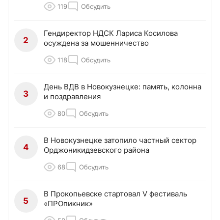
119
Обсудить
Гендиректор НДСК Лариса Косилова
2
осуждена за мошенничество
118
Обсудить
День ВДВ в Новокузнецке: память, колонна
3
и поздравления
80
Обсудить
В Новокузнецке затопило частный сектор
4
Орджоникидзевского района
68
Обсудить
В Прокопьевске стартовал V фестиваль
5
«ПРОпикник»