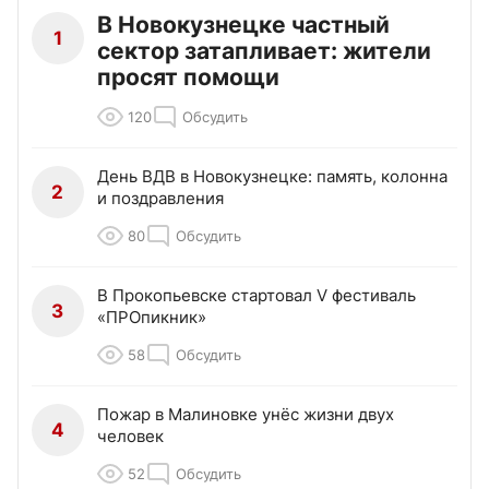
В Новокузнецке частный
1
сектор затапливает: жители
просят помощи
120
Обсудить
День ВДВ в Новокузнецке: память, колонна
2
и поздравления
80
Обсудить
В Прокопьевске стартовал V фестиваль
3
«ПРОпикник»
58
Обсудить
Пожар в Малиновке унёс жизни двух
4
человек
52
Обсудить