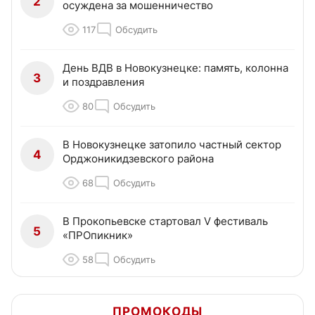
2
осуждена за мошенничество
117
Обсудить
День ВДВ в Новокузнецке: память, колонна
3
и поздравления
80
Обсудить
В Новокузнецке затопило частный сектор
4
Орджоникидзевского района
68
Обсудить
В Прокопьевске стартовал V фестиваль
5
«ПРОпикник»
58
Обсудить
ПРОМОКОДЫ