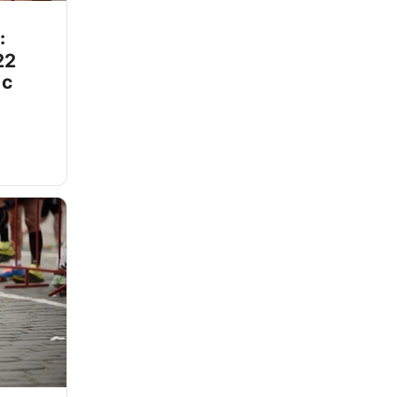
:
22
 с