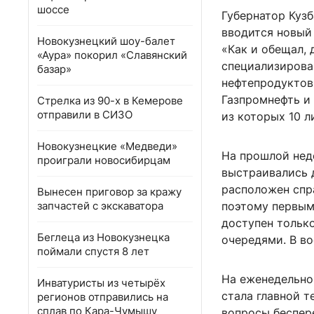
шоссе
Губернатор Кузб
вводится новый 
Новокузнецкий шоу-балет
«Как и обещал, 
«Аура» покорил «Славянский
специализирова
базар»
нефтепродуктов
Газпромнефть и 
Стрелка из 90-х в Кемерове
отправили в СИЗО
из которых 10 л
Новокузнецкие «Медведи»
На прошлой неде
проиграли новосибирцам
выстраивались 
расположен спр
Вынесен приговор за кражу
запчастей с экскаватора
поэтому первым 
доступен только
Беглеца из Новокузнецка
очередями. В во
поймали спустя 8 лет
На еженедельно
Инватуристы из четырёх
стала главной т
регионов отправились на
сплав по Кара-Чумышу
вопросы беспер