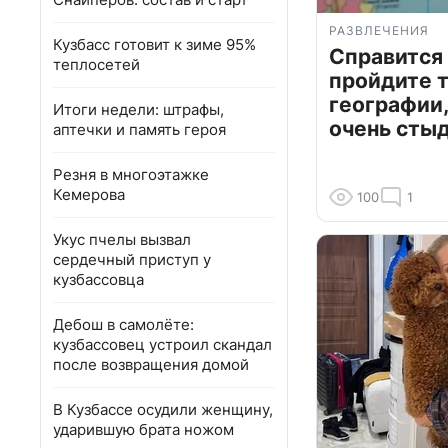
РАЗВЛЕЧЕНИЯ
Кузбасс готовит к зиме 95%
Справится
теплосетей
пройдите т
географии,
Итоги недели: штрафы,
очень сты
аптечки и память героя
Резня в многоэтажке
Кемерова
100
1
Укус пчелы вызвал
сердечный приступ у
кузбассовца
Дебош в самолёте:
кузбассовец устроил скандал
после возвращения домой
В Кузбассе осудили женщину,
ударившую брата ножом