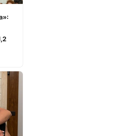
а»:
,2