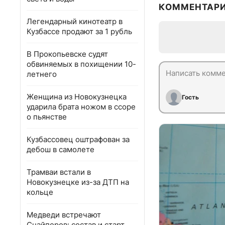
КОММЕНТАР
Легендарный кинотеатр в
Кузбассе продают за 1 рубль
В Прокопьевске судят
обвиняемых в похищении 10-
летнего
Женщина из Новокузнецка
Гость
ударила брата ножом в ссоре
о пьянстве
Кузбассовец оштрафован за
дебош в самолете
Трамваи встали в
Новокузнецке из-за ДТП на
кольце
Медведи встречают
Снайперов: состав и старт