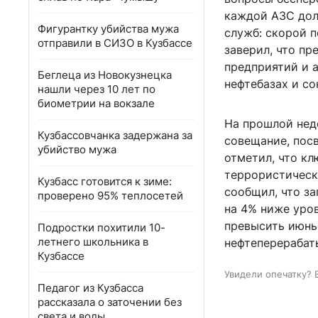
каждой АЗС дол
Фигурантку убийства мужа
служб: скорой 
отправили в СИЗО в Кузбассе
заверил, что п
предприятий и а
Беглеца из Новокузнецка
нефтебазах и со
нашли через 10 лет по
биометрии на вокзале
На прошлой нед
Кузбассовчанка задержана за
совещание, пос
убийство мужа
отметил, что к
террористическ
Кузбасс готовится к зиме:
сообщил, что за
проверено 95% теплосетей
на 4% ниже уро
превысить июнь
Подростки похитили 10-
летнего школьника в
нефтеперерабат
Кузбассе
Увидели опечатку? 
Педагог из Кузбасса
рассказала о заточении без
света и воды