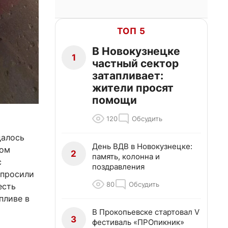
ТОП 5
В Новокузнецке
1
частный сектор
затапливает:
жители просят
помощи
120
Обсудить
далось
День ВДВ в Новокузнецке:
ном
2
память, колонна и
с
поздравления
 просили
80
Обсудить
есть
пливе в
В Прокопьевске стартовал V
3
фестиваль «ПРОпикник»