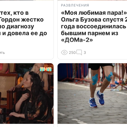
РАЗВЛЕЧЕНИЯ
тех, кто в
«Моя любимая пара!»
Гордон жестко
Ольга Бузова спустя 
по диагнозу
года воссоединилась
и довела ее до
бывшим парнем из
«ДОМа-2»
ить
250
3