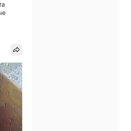
та
ые