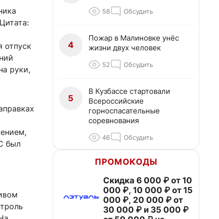
ника
58
Обсудить
Цитата:
Пожар в Малиновке унёс
4
я отпуск
жизни двух человек
ний
52
Обсудить
на руки,
В Кузбассе стартовали
5
Всероссийские
аправках
горноспасательные
к
соревнования
жением,
46
Обсудить
С был
ПРОМОКОДЫ
Скидка 6 000 ₽ от 10
000 ₽, 10 000 ₽ от 15
ивом
000 ₽, 20 000 ₽ от
нтроль
30 000 ₽ и 35 000 ₽
На