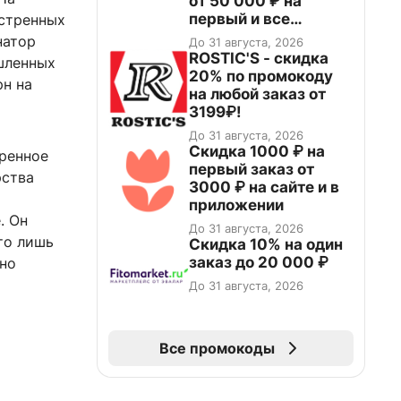
от 50 000 ₽ на
первый и все
стренных
повторные заказы по
натор
До 31 августа, 2026
промокоду НАБЕРИ
ROSTIC'S - скидка
шленных
20% по промокоду
рн на
на любой заказ от
3199₽!
До 31 августа, 2026
Скидка 1000 ₽ на
ренное
первый заказ от
рства
3000 ₽ на сайте и в
приложении
. Он
До 31 августа, 2026
что лишь
Скидка 10% на один
заказ до 20 000 ₽
жно
До 31 августа, 2026
Все промокоды