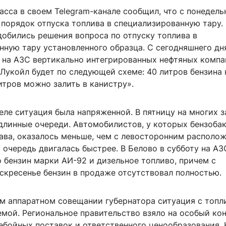
асса в своем Telegram-канале сообщил, что с понедель
порядок отпуска топлива в специализированную тару. 
добились решения вопроса по отпуску топлива в
нную тару установленного образца. С сегодняшнего дн
 на АЗС вертикально интегрированных нефтяных компа
Лукойл будет по следующей схеме: 40 литров бензина 
итров можно залить в канистру».
ле ситуация была напряженной. В пятницу на многих з
длинные очереди. Автомобилистов, у которых бензоба
ава, оказалось меньше, чем с левосторонним располо
очередь двигалась быстрее. В Белово в субботу на АЗ
 бензин марки АИ-92 и дизельное топливо, причем с
скресенье бензин в продаже отсутствовал полностью.
м аппаратном совещании губернатора ситуация с топл
емой. Региональное правительство взяло на особый ко
ебойных поставок и ответственного ценообразования. 