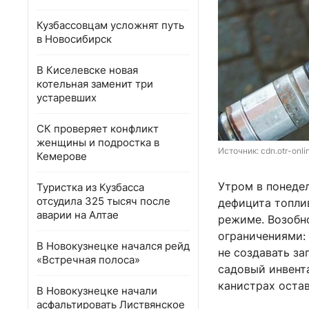
Кузбассовцам усложнят путь
в Новосибирск
В Киселевске новая
котельная заменит три
устаревших
СК проверяет конфликт
женщины и подростка в
Источник: 
cdn.otr-onli
Кемерове
Утром в понеде
Туристка из Кузбасса
отсудила 325 тысяч после
дефицита топли
аварии на Алтае
режиме. Возобн
ограничениями: 
В Новокузнецке начался рейд
не создавать за
«Встречная полоса»
садовый инвента
канистрах оста
В Новокузнецке начали
асфальтировать Листвянское