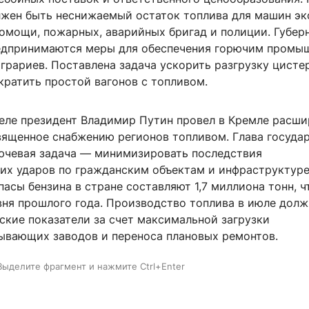
жен быть неснижаемый остаток топлива для машин эк
помощи, пожарных, аварийных бригад и полиции. Губер
редпринимаются меры для обеспечения горючим промы
грариев. Поставлена задача ускорить разгрузку цисте
кратить простой вагонов с топливом.
еле президент Владимир Путин провел в Кремле расши
вященное снабжению регионов топливом. Глава госуда
лючевая задача — минимизировать последствия
их ударов по гражданским объектам и инфраструктуре
пасы бензина в стране составляют 1,7 миллиона тонн, 
вня прошлого года. Производство топлива в июле дол
ские показатели за счет максимальной загрузки
ывающих заводов и переноса плановых ремонтов.
Выделите фрагмент и нажмите Ctrl+Enter