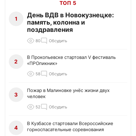
ТОП 5
День ВДВ в Новокузнецке:
1
память, колонна и
поздравления
80
Обсудить
В Прокопьевске стартовал V фестиваль
2
«ПРОпикник»
58
Обсудить
Пожар в Малиновке унёс жизни двух
3
человек
52
Обсудить
В Кузбассе стартовали Всероссийские
4
горноспасательные соревнования