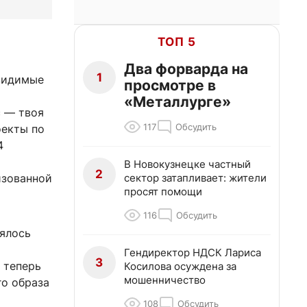
ТОП 5
Два форварда на
1
 видимые
просмотре в
«Металлурге»
с — твоя
117
Обсудить
оекты по
4
В Новокузнецке частный
2
сектор затапливает: жители
изованной
просят помощи
116
Обсудить
оялось
Гендиректор НДСК Лариса
3
 теперь
Косилова осуждена за
мошенничество
го образа
108
Обсудить