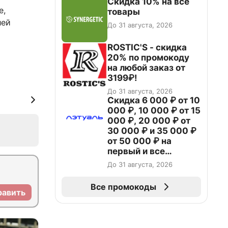
Скидка 10% на все
е,
товары
лей
До 31 августа, 2026
ROSTIC'S - скидка
20% по промокоду
на любой заказ от
3199₽!
До 31 августа, 2026
Скидка 6 000 ₽ от 10
000 ₽, 10 000 ₽ от 15
000 ₽, 20 000 ₽ от
30 000 ₽ и 35 000 ₽
от 50 000 ₽ на
первый и все
повторные заказы по
До 31 августа, 2026
промокоду НАБЕРИ
Все промокоды
равить