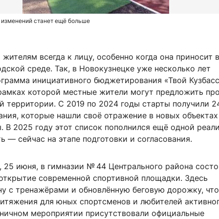
 изменений станет ещё больше
 жителям всегда к лицу, особенно когда она приносит
дской среде. Так, в Новокузнецке уже несколько лет
ограмма инициативного бюджетирования «Твой Кузбас
 рамках которой местные жители могут предложить пр
й территории. С 2019 по 2024 годы старты получили 2
ания, которые нашли своё отражение в новых объектах
. В 2025 году этот список пополнился ещё одной реал
ть — сейчас на этапе подготовки и согласования.
, 25 июня, в гимназии № 44 Центрального района сост
открытие современной спортивной площадки. Здесь
ну с тренажёрами и обновлённую беговую дорожку, что
ритяжения для юных спортсменов и любителей активно
дничном мероприятии присутствовали официальные