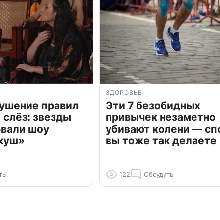
ЗДОРОВЬЕ
рушение правил
Эти 7 безобидных
о слёз: звезды
привычек незаметно
рвали шоу
убивают колени — сп
куш»
вы тоже так делаете
ть
122
Обсудить