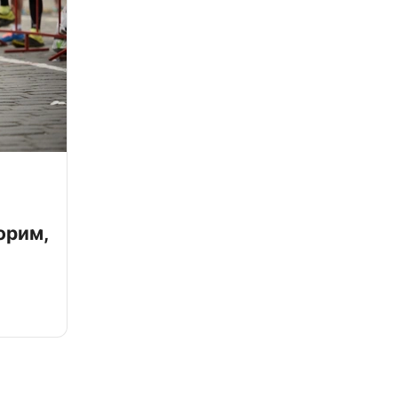
орим,