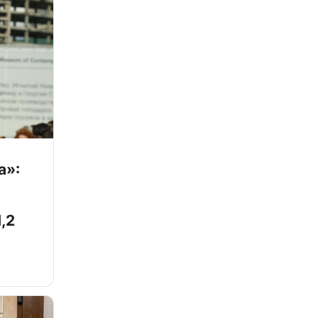
а»:
,2