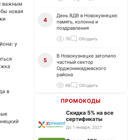
м важным
обы новая
День ВДВ в Новокузнецке:
жи
4
память, колонна и
поздравления
78
Обсудить
йона: у
В Новокузнецке затопило
аться
5
частный сектор
ожка
Орджоникидзевского
района
68
Обсудить
да в
ПРОМОКОДЫ
Скидка 5% на все
вые
сертификаты
знецкий
До 1 января, 2027