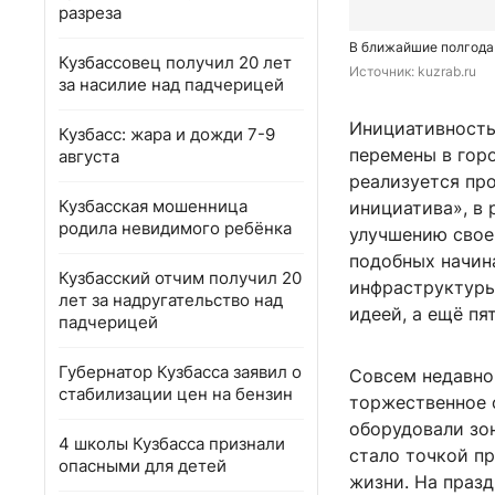
разреза
В ближайшие полгода
Кузбассовец получил 20 лет
Источник: 
kuzrab.ru
за насилие над падчерицей
Инициативность
Кузбасс: жара и дожди 7-9
перемены в горо
августа
реализуется пр
Кузбасская мошенница
инициатива», в
родила невидимого ребёнка
улучшению свое
подобных начин
Кузбасский отчим получил 20
инфраструктуры
лет за надругательство над
идеей, а ещё пя
падчерицей
Губернатор Кузбасса заявил о
Совсем недавно
стабилизации цен на бензин
торжественное 
оборудовали зо
4 школы Кузбасса признали
стало точкой п
опасными для детей
жизни. На праз