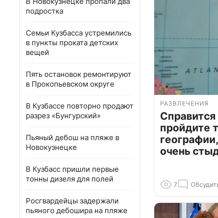
В Новокузнецке пропали два
подростка
Семьи Кузбасса устремились
в пункты проката детских
вещей
Пять остановок ремонтируют
в Прокопьевском округе
РАЗВЛЕЧЕНИЯ
В Кузбассе повторно продают
Справится
разрез «Бунгурский»
пройдите т
Пьяный дебош на пляже в
географии,
Новокузнецке
очень сты
В Кузбасс пришли первые
тонны дизеля для полей
7
Обсудит
Росгвардейцы задержали
пьяного дебошира на пляже