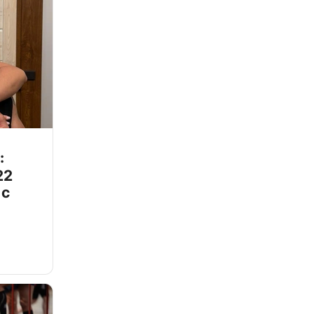
:
22
 с