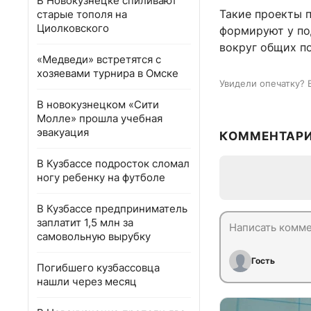
В Новокузнецке спиливают
Такие проекты 
старые тополя на
Циолковского
формируют у по
вокруг общих п
«Медведи» встретятся с
хозяевами турнира в Омске
Увидели опечатку? 
В новокузнецком «Сити
Молле» прошла учебная
эвакуация
КОММЕНТАР
В Кузбассе подросток сломал
ногу ребенку на футболе
В Кузбассе предприниматель
заплатит 1,5 млн за
самовольную вырубку
Гость
Погибшего кузбассовца
нашли через месяц