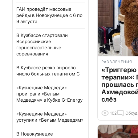
ГАИ проведёт массовые
рейды в Новокузнецке с 6 по
9 августа
В Кузбассе стартовали
Всероссийские
горноспасательные
соревнования
РАЗВЛЕЧЕНИЯ
В Кузбассе резко выросло
«Триггерю 
число больных гепатитом С
терапии»: 
прошлась 
«Кузнецкие Медведи»
Ахмедовой 
проиграли «Белым
слёз
Медведям» в Кубке G-Energy
102
Обсуд
«Кузнецкие Медведи»
уступили «Белым Медведям»
В Новокузнецке