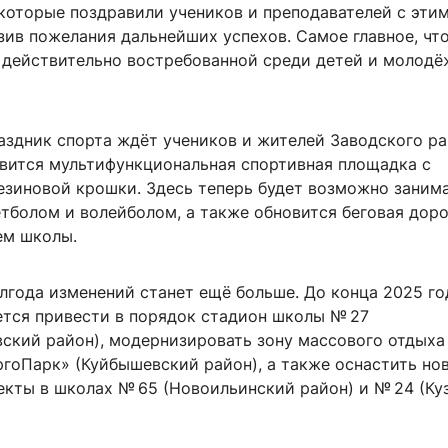
 которые поздравили учеников и преподавателей с эти
зив пожелания дальнейших успехов. Самое главное, чт
 действительно востребованной среди детей и молодё
аздник спорта ждёт учеников и жителей Заводского ра
вится мультифункциональная спортивная площадка с
езиновой крошки. Здесь теперь будет возможно заним
етболом и волейболом, а также обновится беговая дор
ем школы.
лгода изменений станет ещё больше. До конца 2025 го
ется привести в порядок стадион школы № 27
ский район), модернизировать зону массового отдыха
гоПарк» (Куйбышевский район), а также оснастить но
екты в школах № 65 (Новоильинский район) и № 24 (Ку