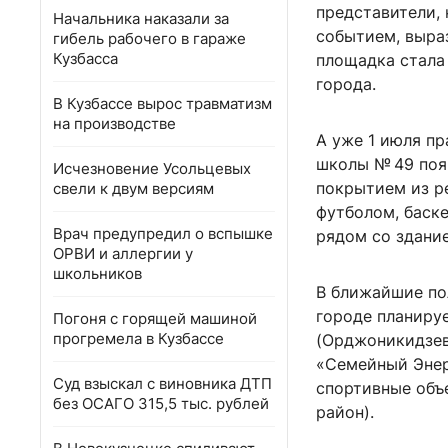
представители,
Начальника наказали за
событием, выра
гибель рабочего в гараже
Кузбасса
площадка стала
города.
В Кузбассе вырос травматизм
на производстве
А уже 1 июля пр
школы № 49 поя
Исчезновение Усольцевых
покрытием из р
свели к двум версиям
футболом, баск
Врач предупредил о вспышке
рядом со здани
ОРВИ и аллергии у
школьников
В ближайшие по
городе планиру
Погоня с горящей машиной
прогремела в Кузбассе
(Орджоникидзев
«Семейный Энер
Суд взыскал с виновника ДТП
спортивные объ
без ОСАГО 315,5 тыс. рублей
район).