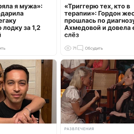
ряла я мужа»:
«Триггерю тех, кто в
одарила
терапии»: Гордон же
егаку
прошлась по диагноз
лодку за 1,2
Ахмедовой и довела 
й
слёз
ить
71
Обсудить
РАЗВЛЕЧЕНИЯ