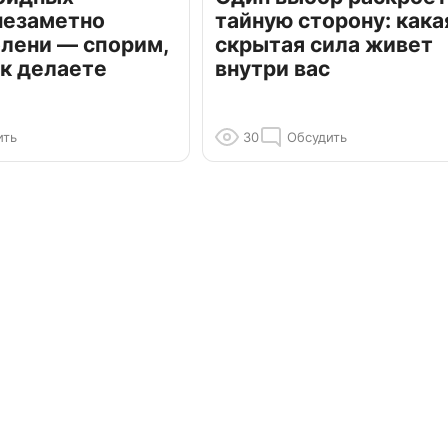
незаметно
тайную сторону: кака
олени — спорим,
скрытая сила живет
к делаете
внутри вас
ить
30
Обсудить