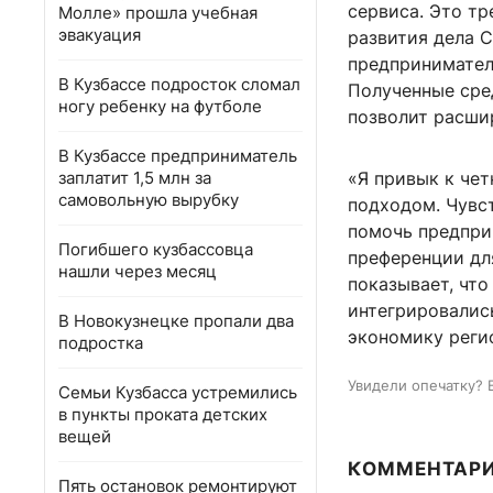
сервиса. Это тр
Молле» прошла учебная
эвакуация
развития дела 
предпринимател
В Кузбассе подросток сломал
Полученные сре
ногу ребенку на футболе
позволит расшир
В Кузбассе предприниматель
заплатит 1,5 млн за
«Я привык к чет
самовольную вырубку
подходом. Чувст
помочь предприн
Погибшего кузбассовца
преференции для
нашли через месяц
показывает, что
интегрировалис
В Новокузнецке пропали два
экономику реги
подростка
Увидели опечатку? 
Семьи Кузбасса устремились
в пункты проката детских
вещей
КОММЕНТАР
Пять остановок ремонтируют