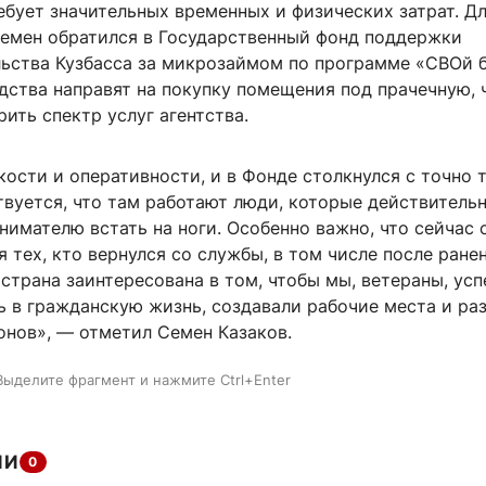
ебует значительных временных и физических затрат. Д
Семен обратился в Государственный фонд поддержки
ьства Кузбасса за микрозаймом по программе «СВОй б
дства направят на покупку помещения под прачечную, 
ить спектр услуг агентства.
кости и оперативности, и в Фонде столкнулся с точно 
вуется, что там работают люди, которые действительн
имателю встать на ноги. Особенно важно, что сейчас 
 тех, кто вернулся со службы, в том числе после ране
 страна заинтересована в том, чтобы мы, ветераны, ус
ь в гражданскую жизнь, создавали рабочие места и ра
онов», — отметил Семен Казаков.
Выделите фрагмент и нажмите Ctrl+Enter
ИИ
0