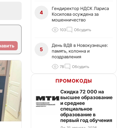
Гендиректор НДСК Лариса
4
Косилова осуждена за
мошенничество
103
Обсудить
День ВДВ в Новокузнецке:
равить
5
память, колонна и
поздравления
78
Обсудить
ПРОМОКОДЫ
Скидка 72 000 на
высшее образование
и среднее
специальное
образование в
первый год обучения
До 31 августа, 2026