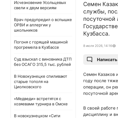
Исчезновение Усольцевых
Семен Казак
свели к двум версиям
службы, пос
посуточной 
Врач предупредил о вспышке
ОРВИ и аллергии у
Государстве
школьников
Кузбасса.
Погоня с горящей машиной
8 июля 2026, 14:16
прогремела в Кузбассе
Суд взыскал с виновника ДТП
Написать
без ОСАГО 315,5 тыс. рублей
Семен Казаков и
В Новокузнецке спиливают
году после тяже
старые тополя на
Циолковского
операции, он ре
посуточной арен
«Медведи» встретятся с
хозяевами турнира в Омске
В своей работе
дисциплину и в
В новокузнецком «Сити