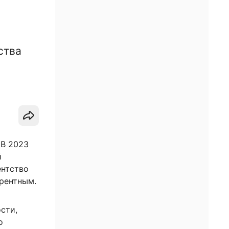
ства
 В 2023
й
ентство
урентным.
сти,
о