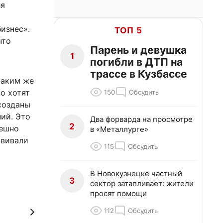
ля
изнес».
ТОП 5
что
Парень и девушка
1
погибли в ДТП на
трассе в Кузбассе
таким же
о хотят
150
Обсудить
созданы
ний. Это
Два форварда на просмотре
2
пешно
в «Металлурге»
звивали
115
Обсудить
В Новокузнецке частный
3
сектор затапливает: жители
просят помощи
112
Обсудить