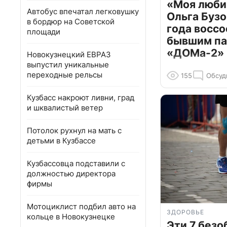
«Моя люби
Автобус впечатал легковушку
Ольга Бузо
в бордюр на Советской
года воссо
площади
бывшим па
«ДОМа-2»
Новокузнецкий ЕВРАЗ
выпустил уникальные
переходные рельсы
155
Обсуд
Кузбасс накроют ливни, град
и шквалистый ветер
Потолок рухнул на мать с
детьми в Кузбассе
Кузбассовца подставили с
должностью директора
фирмы
Мотоциклист подбил авто на
ЗДОРОВЬЕ
кольце в Новокузнецке
Эти 7 без