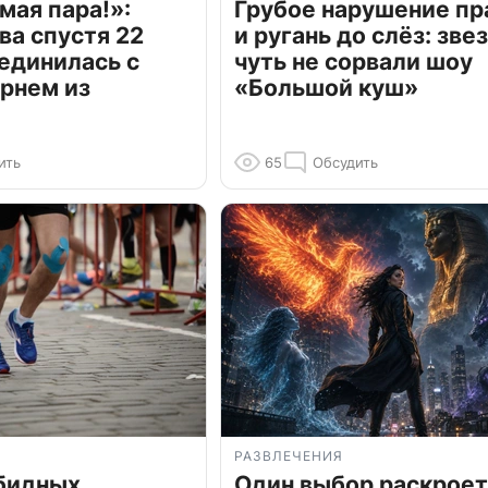
мая пара!»:
Грубое нарушение пр
ва спустя 22
и ругань до слёз: зве
единилась с
чуть не сорвали шоу
рнем из
«Большой куш»
ить
65
Обсудить
РАЗВЛЕЧЕНИЯ
обидных
Один выбор раскроет