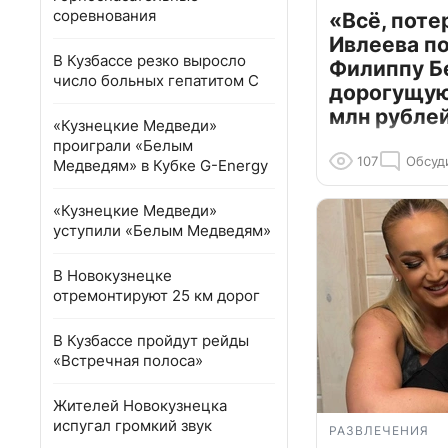
соревнования
«Всё, поте
Ивлеева п
В Кузбассе резко выросло
Филиппу Б
число больных гепатитом С
дорогущую 
млн рубле
«Кузнецкие Медведи»
проиграли «Белым
107
Обсуд
Медведям» в Кубке G-Energy
«Кузнецкие Медведи»
уступили «Белым Медведям»
В Новокузнецке
отремонтируют 25 км дорог
В Кузбассе пройдут рейды
«Встречная полоса»
Жителей Новокузнецка
испугал громкий звук
РАЗВЛЕЧЕНИЯ