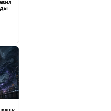
авил
зды
 вашу