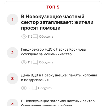
ТОП 5
В Новокузнецке частный
1
сектор затапливает: жители
просят помощи
119
Обсудить
Гендиректор НДСК Лариса Косилова
2
осуждена за мошенничество
118
Обсудить
День ВДВ в Новокузнецке: память, колонна
3
и поздравления
80
Обсудить
В Новокузнецке затопило частный сектор
4
Орджоникидзевского района