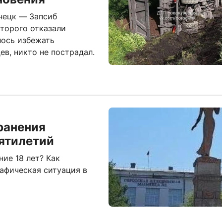
знецк — Запсиб
оторого отказали
лось избежать
в, никто не пострадал.
ранения
сятилетий
ние 18 лет? Как
афическая ситуация в