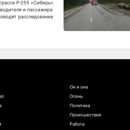
трассе Р-255 «Сибирь»
 водителя и пассажира
роводят расследование
Он и она
ал
Осень
а
Политика
Происшествия
м
Работа