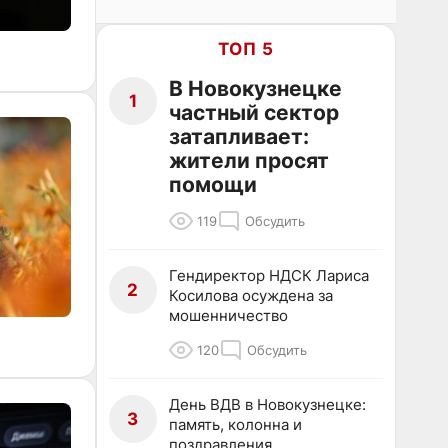
ТОП 5
В Новокузнецке
1
частный сектор
затапливает:
жители просят
помощи
119
Обсудить
Гендиректор НДСК Лариса
2
Косилова осуждена за
мошенничество
120
Обсудить
День ВДВ в Новокузнецке:
3
память, колонна и
поздравления