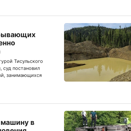
обывающих
енно
а
турой Тисульского
, суд постановил
ий, занимающихся
 машину в
новения