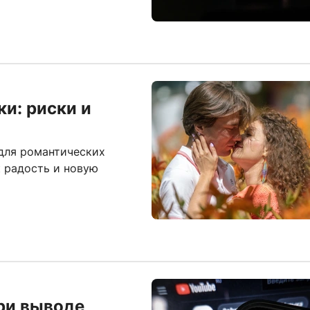
и: риски и
для романтических
к радость и новую
при выводе