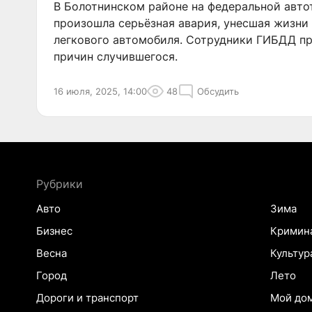
В Болотнинском районе на федеральной авто
произошла серьёзная авария, унесшая жизни
легкового автомобиля. Сотрудники ГИБДД п
причин случившегося.
16 июля, 2025, 14:00
48
Обсудить
Рубрики
Авто
Зима
Бизнес
Кримин
Весна
Культур
Город
Лето
Дороги и транспорт
Мой до