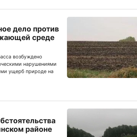
ное дело против
ужающей среде
басса возбуждено
гическими нарушениями
ими ущерб природе на
обстоятельства
инском районе