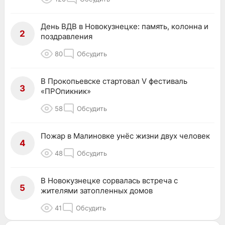
День ВДВ в Новокузнецке: память, колонна и
2
поздравления
80
Обсудить
В Прокопьевске стартовал V фестиваль
3
«ПРОпикник»
58
Обсудить
Пожар в Малиновке унёс жизни двух человек
4
48
Обсудить
В Новокузнецке сорвалась встреча с
5
жителями затопленных домов
41
Обсудить