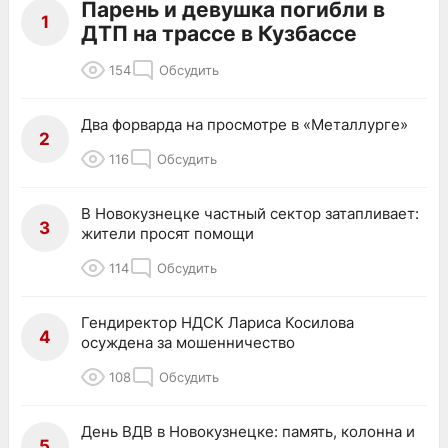
Парень и девушка погибли в
1
ДТП на трассе в Кузбассе
154
Обсудить
Два форварда на просмотре в «Металлурге»
2
116
Обсудить
В Новокузнецке частный сектор затапливает:
3
жители просят помощи
114
Обсудить
Гендиректор НДСК Лариса Косилова
4
осуждена за мошенничество
108
Обсудить
День ВДВ в Новокузнецке: память, колонна и
5