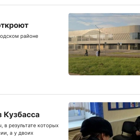
откроют
водском районе
з Кузбасса
, в результате которых
ии, а у двоих