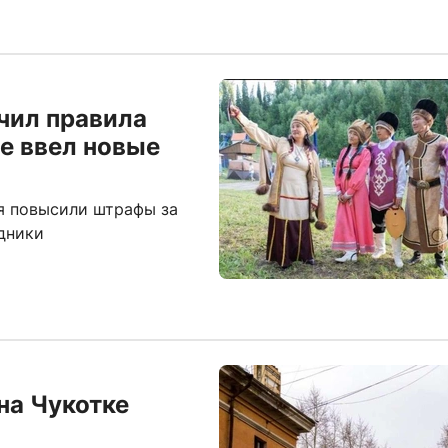
чил правила
же ввел новые
ря повысили штрафы за
дники
на Чукотке