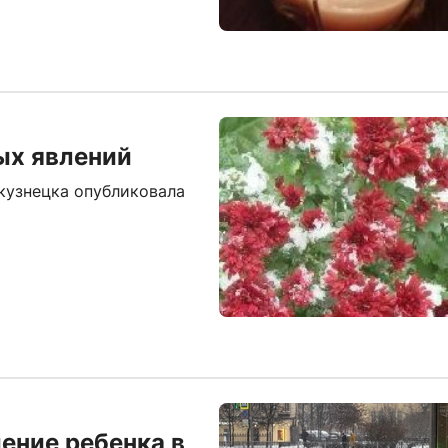
ых явлений
кузнецка опубликовала
ение ребенка в