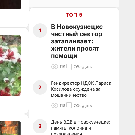
ТОП 5
В Новокузнецке
1
частный сектор
затапливает:
жители просят
помощи
119
Обсудить
Гендиректор НДСК Лариса
2
Косилова осуждена за
мошенничество
118
Обсудить
День ВДВ в Новокузнецке:
3
память, колонна и
поздравления