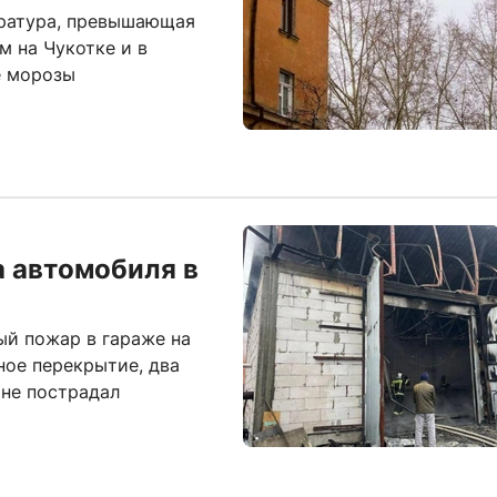
ратура, превышающая
м на Чукотке и в
е морозы
а автомобиля в
ый пожар в гараже на
ное перекрытие, два
 не пострадал