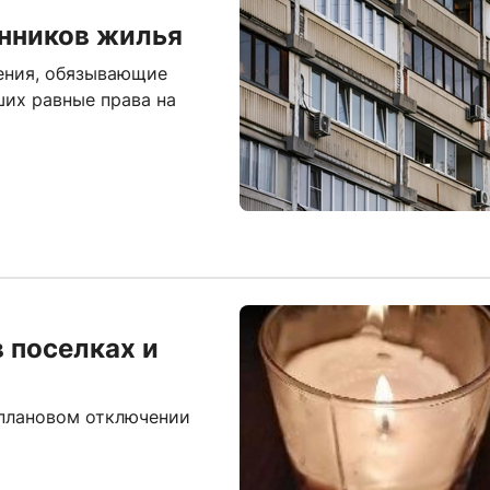
енников жилья
нения, обязывающие
ших равные права на
 поселках и
 плановом отключении