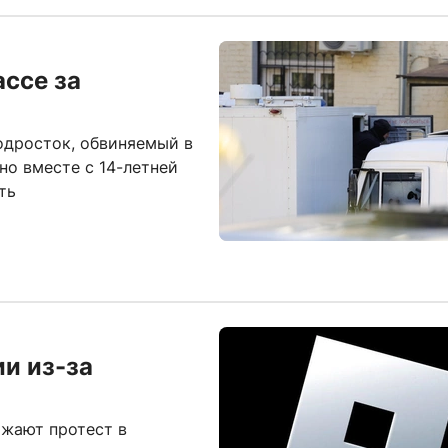
ассе за
одросток, обвиняемый в
но вместе с 14-летней
ть
ии из-за
ажают протест в