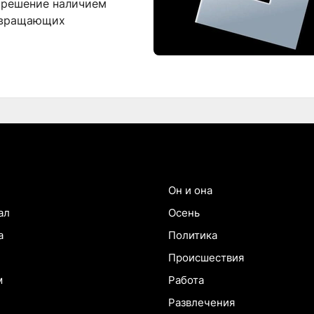
 решение наличием
азвращающих
Он и она
ал
Осень
а
Политика
Происшествия
м
Работа
Развлечения