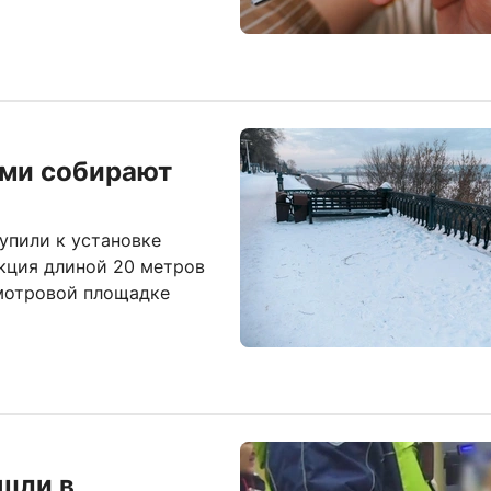
оми собирают
упили к установке
кция длиной 20 метров
смотровой площадке
шли в