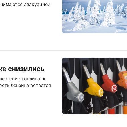
занимаются эвакуацией
ке снизились
шевление топлива по
ость бензина остается