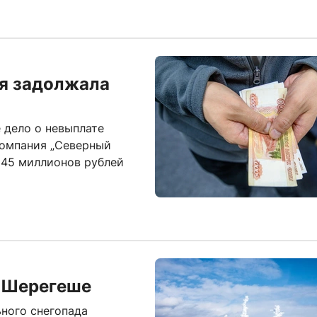
ия задолжала
 дело о невыплате
компания „Северный
145 миллионов рублей
в Шерегеше
ного снегопада