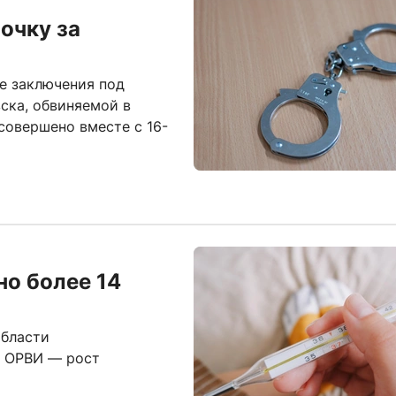
очку за
де заключения под
ска, обвиняемой в
совершено вместе с 16-
но более 14
области
в ОРВИ — рост