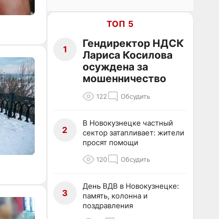
ТОП 5
Гендиректор НДСК
1
Лариса Косилова
осуждена за
мошенничество
122
Обсудить
В Новокузнецке частный
2
сектор затапливает: жители
просят помощи
120
Обсудить
День ВДВ в Новокузнецке:
3
память, колонна и
поздравления