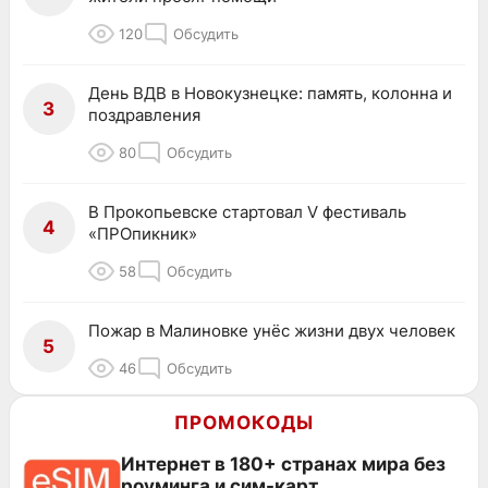
120
Обсудить
День ВДВ в Новокузнецке: память, колонна и
3
поздравления
80
Обсудить
В Прокопьевске стартовал V фестиваль
4
«ПРОпикник»
58
Обсудить
Пожар в Малиновке унёс жизни двух человек
5
46
Обсудить
ПРОМОКОДЫ
Интернет в 180+ странах мира без
роуминга и сим-карт