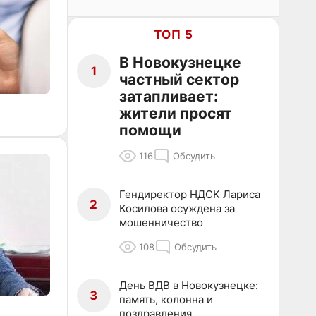
ТОП 5
В Новокузнецке
1
частный сектор
затапливает:
жители просят
помощи
116
Обсудить
Гендиректор НДСК Лариса
2
Косилова осуждена за
мошенничество
108
Обсудить
День ВДВ в Новокузнецке:
3
память, колонна и
поздравления