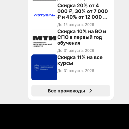
Скидка 20% от 4
000 ₽, 30% от 7 000
₽ и 40% от 12 000 ₽
на первый и все
До 15 августа, 2026
повторные заказы по
Скидка 10% на ВО и
промокоду ТРЕНД
СПО в первый год
обучения
До 31 августа, 2026
Скидка 11% на все
курсы
До 31 августа, 2026
Все промокоды