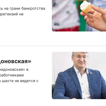
ь на грани банкротства
ретензий не
доновская»
ридоновская» в
 работниками
 шахте не ведется с