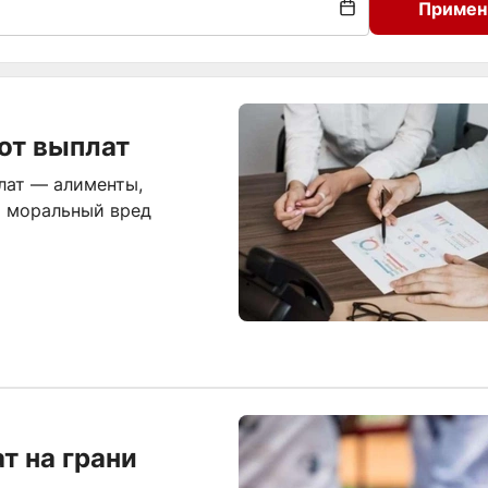
Примен
от выплат
лат — алименты,
и моральный вред
т на грани