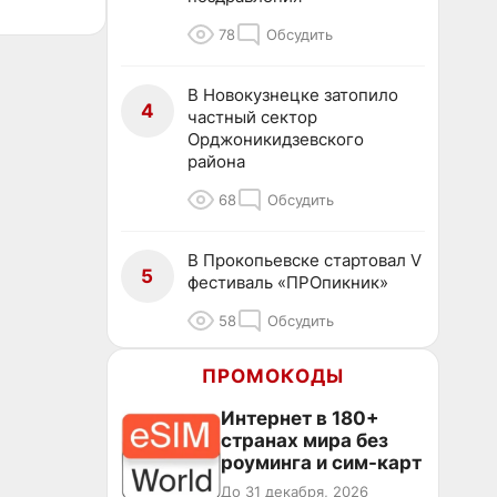
78
Обсудить
В Новокузнецке затопило
4
частный сектор
Орджоникидзевского
района
68
Обсудить
В Прокопьевске стартовал V
5
фестиваль «ПРОпикник»
58
Обсудить
ПРОМОКОДЫ
Интернет в 180+
странах мира без
роуминга и сим-карт
До 31 декабря, 2026