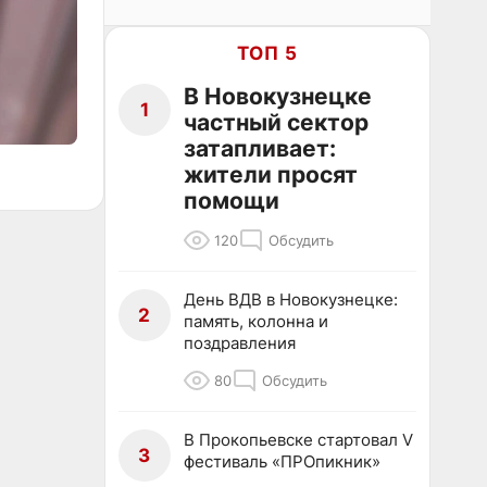
ТОП 5
В Новокузнецке
1
частный сектор
затапливает:
жители просят
помощи
120
Обсудить
День ВДВ в Новокузнецке:
2
память, колонна и
поздравления
80
Обсудить
В Прокопьевске стартовал V
3
фестиваль «ПРОпикник»