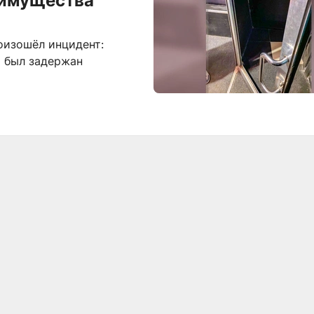
 имущества
оизошёл инцидент:
о был задержан