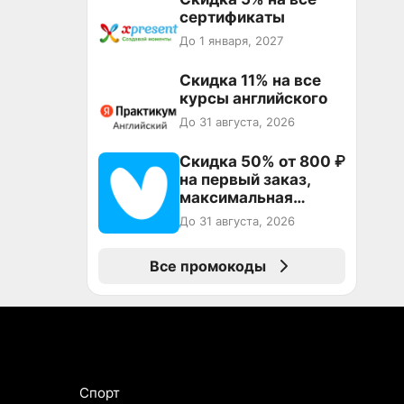
сертификаты
До 1 января, 2027
Скидка 11% на все
курсы английского
До 31 августа, 2026
Скидка 50% от 800 ₽
на первый заказ,
максимальная
скидка 600 ₽
До 31 августа, 2026
Все промокоды
Спорт