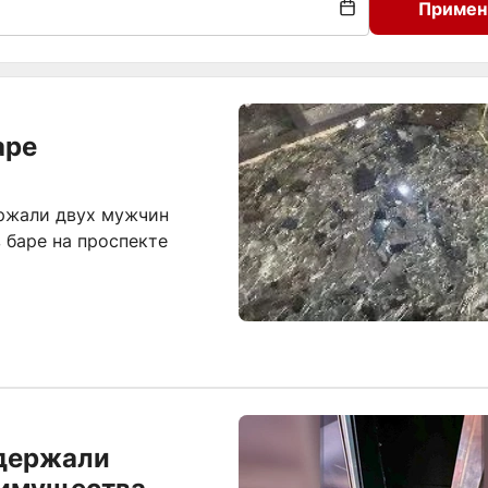
Примен
аре
ержали двух мужчин
 баре на проспекте
адержали