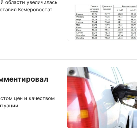
ой области увеличилась
дставил Кемеровостат
омментировал
стом цен и качеством
итуации.