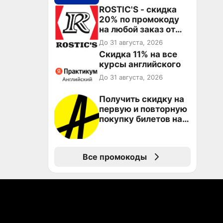
ROSTIC'S - скидка
20% по промокоду
на любой заказ от
3199₽!
До 31 августа, 2026
Скидка 11% на все
курсы английского
До 31 августа, 2026
Получить скидку на
первую и повторную
покупку билетов на
Яндекс Афише
Все промокоды