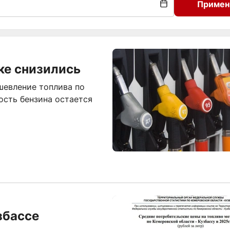
Примен
ке снизились
шевление топлива по
ость бензина остается
збассе