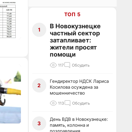
ТОП 5
В Новокузнецке
1
частный сектор
затапливает:
жители просят
помощи
117
Обсудить
Гендиректор НДСК Лариса
2
Косилова осуждена за
мошенничество
113
Обсудить
День ВДВ в Новокузнецке:
3
память, колонна и
поздравления