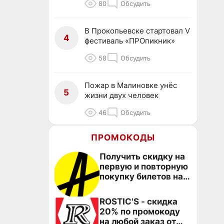
80
Обсудить
В Прокопьевске стартовал V
4
фестиваль «ПРОпикник»
58
Обсудить
Пожар в Малиновке унёс
5
жизни двух человек
46
Обсудить
ПРОМОКОДЫ
Получить скидку на
первую и повторную
покупку билетов на
Яндекс Афише
ROSTIC'S - скидка
20% по промокоду
на любой заказ от