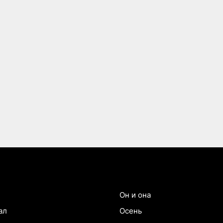
Он и она
ал
Осень