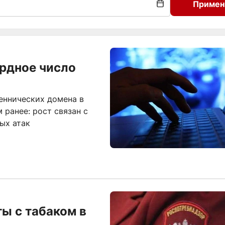
Примен
рдное число
еннических домена в
м ранее: рост связан с
ых атак
ы с табаком в