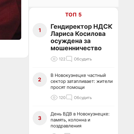
ТОП 5
Гендиректор НДСК
1
Лариса Косилова
осуждена за
мошенничество
122
Обсудить
В Новокузнецке частный
2
сектор затапливает: жители
просят помощи
120
Обсудить
День ВДВ в Новокузнецке:
3
память, колонна и
поздравления