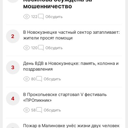
мошенничество
122
Обсудить
В Новокузнецке частный сектор затапливает:
2
жители просят помощи
120
Обсудить
День ВДВ в Новокузнецке: память, колонна и
3
поздравления
80
Обсудить
В Прокопьевске стартовал V фестиваль
4
«ПРОпикник»
58
Обсудить
Пожар в Малиновке унёс жизни двух человек