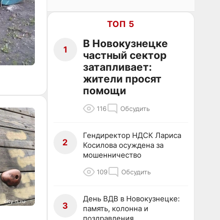
ТОП 5
В Новокузнецке
1
частный сектор
затапливает:
жители просят
помощи
116
Обсудить
Гендиректор НДСК Лариса
2
Косилова осуждена за
мошенничество
109
Обсудить
День ВДВ в Новокузнецке:
3
память, колонна и
поздравления