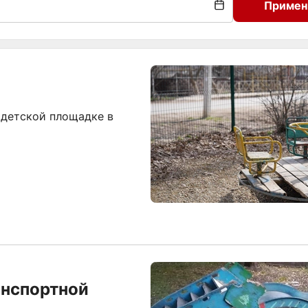
Примен
 детской площадке в
анспортной