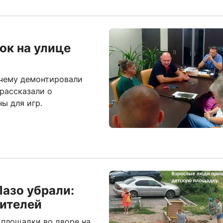
ок на улице
очему демонтировали
 рассказали о
ы для игр.
азо убрали:
жителей
 площадки во дворе на