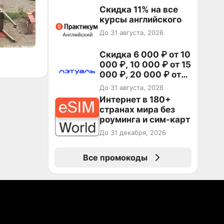
Скидка 11% на все
курсы английского
До 31 августа, 2026
Скидка 6 000 ₽ от 10
000 ₽, 10 000 ₽ от 15
000 ₽, 20 000 ₽ от
30 000 ₽ и 35 000 ₽
До 31 августа, 2026
от 50 000 ₽ на
Интернет в 180+
первый и все
странах мира без
повторные заказы по
роуминга и сим-карт
промокоду НАБЕРИ
До 31 декабря, 2026
Все промокоды