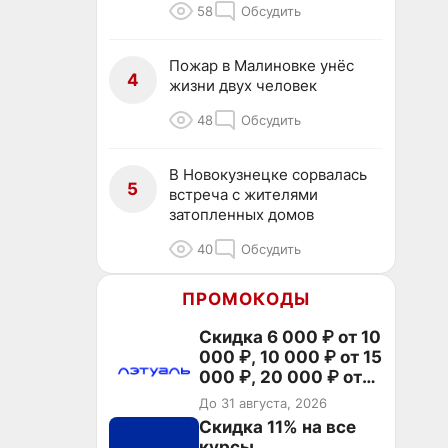
58
Обсудить
Пожар в Малиновке унёс
4
жизни двух человек
48
Обсудить
В Новокузнецке сорвалась
5
встреча с жителями
затопленных домов
40
Обсудить
ПРОМОКОДЫ
Скидка 6 000 ₽ от 10
000 ₽, 10 000 ₽ от 15
000 ₽, 20 000 ₽ от
30 000 ₽ и 35 000 ₽
До 31 августа, 2026
от 50 000 ₽ на
Скидка 11% на все
первый и все
курсы