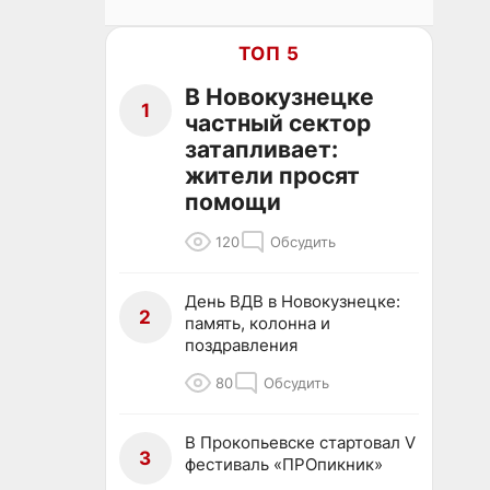
ТОП 5
В Новокузнецке
1
частный сектор
затапливает:
жители просят
помощи
120
Обсудить
День ВДВ в Новокузнецке:
2
память, колонна и
поздравления
80
Обсудить
В Прокопьевске стартовал V
3
фестиваль «ПРОпикник»