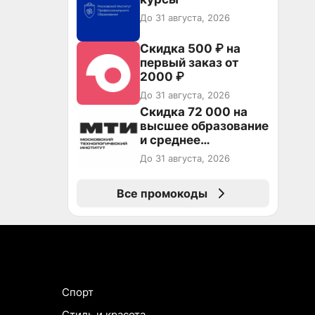
повторные заказы по
До 31 августа, 2026
промокоду НАБЕРИ
Скидка 500 ₽ на
первый заказ от
2000 ₽
До 31 августа, 2026
Скидка 72 000 на
высшее образование
и среднее
специальное
До 31 августа, 2026
образование в
первый год обучения
Все промокоды
Спорт
Стиль и красота