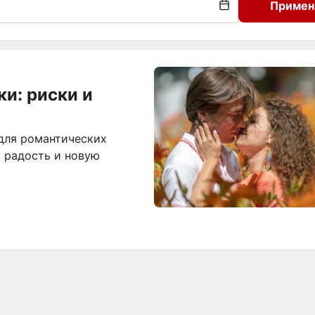
Примен
и: риски и
для романтических
к радость и новую