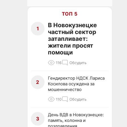
ТОП 5
В Новокузнецке
1
частный сектор
затапливает:
жители просят
помощи
116
Обсудить
Гендиректор НДСК Лариса
2
Косилова осуждена за
мошенничество
110
Обсудить
День ВДВ в Новокузнецке:
3
память, колонна и
поздравления