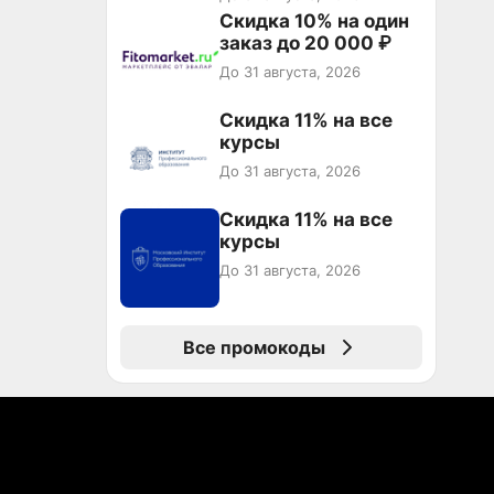
от 50 000 ₽ на
Скидка 10% на один
первый и все
заказ до 20 000 ₽
повторные заказы по
До 31 августа, 2026
промокоду НАБЕРИ
Скидка 11% на все
курсы
До 31 августа, 2026
Скидка 11% на все
курсы
До 31 августа, 2026
Все промокоды