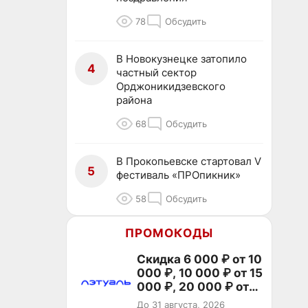
78
Обсудить
В Новокузнецке затопило
4
частный сектор
Орджоникидзевского
района
68
Обсудить
В Прокопьевске стартовал V
5
фестиваль «ПРОпикник»
58
Обсудить
ПРОМОКОДЫ
Скидка 6 000 ₽ от 10
000 ₽, 10 000 ₽ от 15
000 ₽, 20 000 ₽ от
30 000 ₽ и 35 000 ₽
До 31 августа, 2026