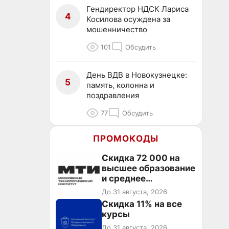
Гендиректор НДСК Лариса
4
Косилова осуждена за
мошенничество
101
Обсудить
День ВДВ в Новокузнецке:
5
память, колонна и
поздравления
77
Обсудить
ПРОМОКОДЫ
Скидка 72 000 на
высшее образование
и среднее
специальное
До 31 августа, 2026
образование в
Скидка 11% на все
первый год обучения
курсы
До 31 августа, 2026