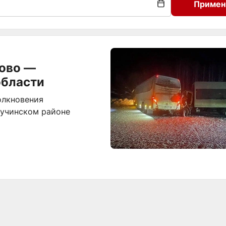
Примен
ово —
области
олкновения
гучинском районе