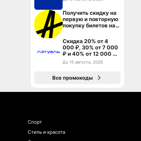
Получить скидку на
первую и повторную
покупку билетов на
Яндекс Афише
Скидка 20% от 4
000 ₽, 30% от 7 000
₽ и 40% от 12 000 ₽
на первый и все
До 15 августа, 2026
повторные заказы по
промокоду ТРЕНД
Все промокоды
Спорт
Стиль и красота