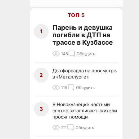
ТОП 5
Парень и девушка
1
погибли в ДТП на
трассе в Кузбассе
148
Обсудить
Два форварда на просмотре
2
в «Металлурге»
115
Обсудить
В Новокузнецке частный
3
сектор затапливает: жители
просят помощи
111
Обсудить