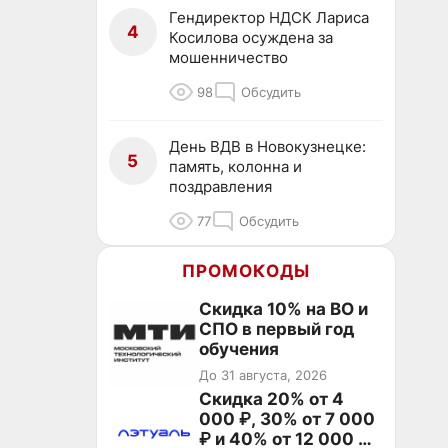
Гендиректор НДСК Лариса
4
Косилова осуждена за
мошенничество
98
Обсудить
День ВДВ в Новокузнецке:
5
память, колонна и
поздравления
77
Обсудить
ПРОМОКОДЫ
Скидка 10% на ВО и
СПО в первый год
обучения
До 31 августа, 2026
Скидка 20% от 4
000 ₽, 30% от 7 000
₽ и 40% от 12 000 ₽