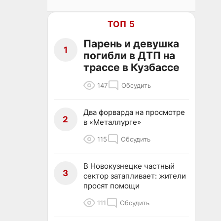
ТОП 5
Парень и девушка
1
погибли в ДТП на
трассе в Кузбассе
147
Обсудить
Два форварда на просмотре
2
в «Металлурге»
115
Обсудить
В Новокузнецке частный
3
сектор затапливает: жители
просят помощи
111
Обсудить