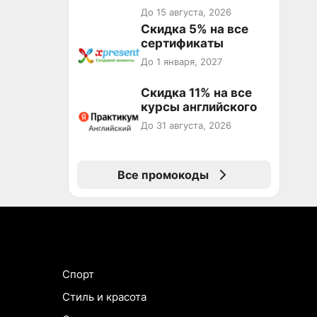
на первый и все
До 15 августа, 2026
повторные заказы по
Скидка 5% на все
промокоду ТРЕНД
сертификаты
До 1 января, 2027
Скидка 11% на все
курсы английского
До 31 августа, 2026
Все промокоды
Спорт
Стиль и красота