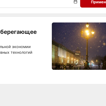
Примен
осберегающее
ельной экономии
ивных технологий