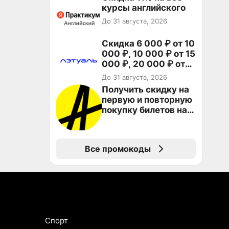
курсы английского
До 31 августа, 2026
Скидка 6 000 ₽ от 10
000 ₽, 10 000 ₽ от 15
000 ₽, 20 000 ₽ от
30 000 ₽ и 35 000 ₽
До 31 августа, 2026
от 50 000 ₽ на
Получить скидку на
первый и все
первую и повторную
повторные заказы по
покупку билетов на
промокоду НАБЕРИ
Яндекс Афише
Все промокоды
Спорт