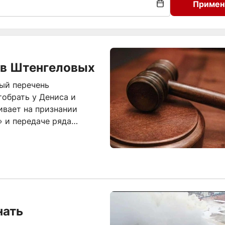
Примен
ов Штенгеловых
ый перечень
тобрать у Дениса и
ивает на признании
 и передаче ряда
нать