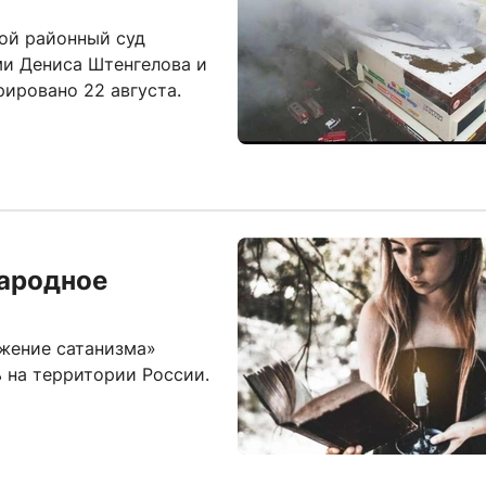
кой районный суд
ми Дениса Штенгелова и
рировано 22 августа.
ародное
жение сатанизма»
 на территории России.