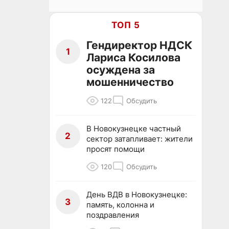
ТОП 5
Гендиректор НДСК
1
Лариса Косилова
осуждена за
мошенничество
122
Обсудить
В Новокузнецке частный
2
сектор затапливает: жители
просят помощи
120
Обсудить
День ВДВ в Новокузнецке:
3
память, колонна и
поздравления