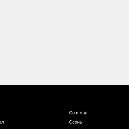
Он и она
ал
Осень