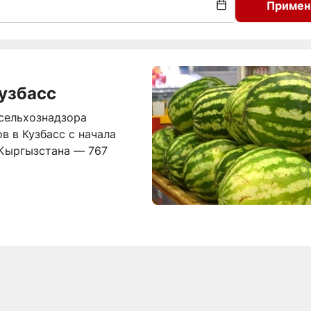
Примен
узбасс
сельхознадзора
в в Кузбасс с начала
з Кыргызстана — 767