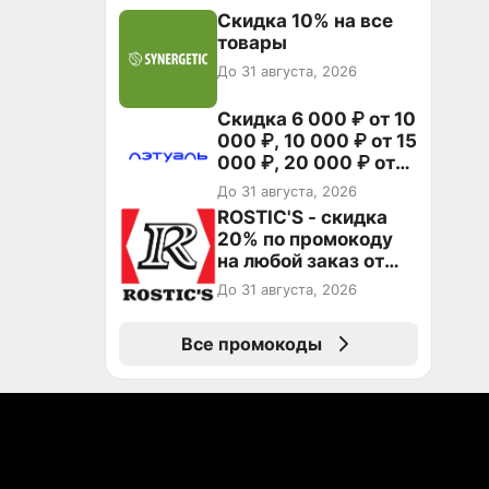
Скидка 10% на все
товары
До 31 августа, 2026
Скидка 6 000 ₽ от 10
000 ₽, 10 000 ₽ от 15
000 ₽, 20 000 ₽ от
30 000 ₽ и 35 000 ₽
До 31 августа, 2026
от 50 000 ₽ на
ROSTIC'S - скидка
первый и все
20% по промокоду
повторные заказы по
на любой заказ от
промокоду НАБЕРИ
3199₽!
До 31 августа, 2026
Все промокоды