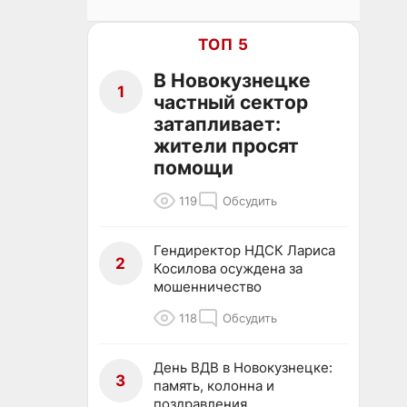
ТОП 5
В Новокузнецке
1
частный сектор
затапливает:
жители просят
помощи
119
Обсудить
Гендиректор НДСК Лариса
2
Косилова осуждена за
мошенничество
118
Обсудить
День ВДВ в Новокузнецке:
3
память, колонна и
поздравления