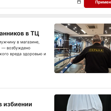
Примен
анников в ТЦ
ужчину в магазине,
и — возбуждено
жкого вреда здоровью и
в избиении