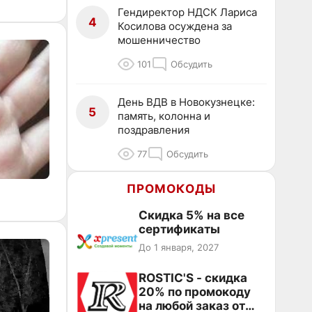
Гендиректор НДСК Лариса
4
Косилова осуждена за
мошенничество
101
Обсудить
День ВДВ в Новокузнецке:
5
память, колонна и
поздравления
77
Обсудить
ПРОМОКОДЫ
Скидка 5% на все
сертификаты
До 1 января, 2027
ROSTIC'S - скидка
20% по промокоду
на любой заказ от