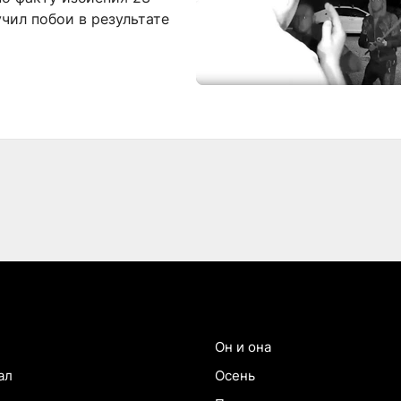
чил побои в результате
Он и она
ал
Осень