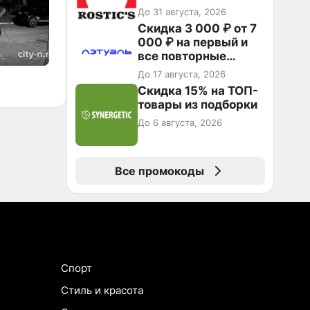
3199₽!
До 31 августа, 2026
Скидка 3 000 ₽ от 7
000 ₽ на первый и
все повторные
заказы по
До 17 августа, 2026
промокоду МОМЕНТ
Скидка 15% на ТОП-
товары из подборки
До 6 августа, 2026
Все промокоды
Спорт
Стиль и красота