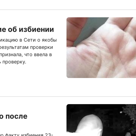
е об избиении
икацию в Сети о якобы
результатам проверки
ризнала, что ввела в
 проверку.
о после
о факту избиения 23-