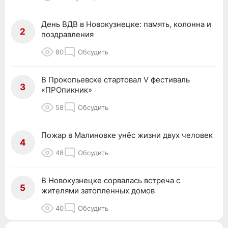
День ВДВ в Новокузнецке: память, колонна и
2
поздравления
80
Обсудить
В Прокопьевске стартовал V фестиваль
3
«ПРОпикник»
58
Обсудить
Пожар в Малиновке унёс жизни двух человек
4
48
Обсудить
В Новокузнецке сорвалась встреча с
5
жителями затопленных домов
40
Обсудить