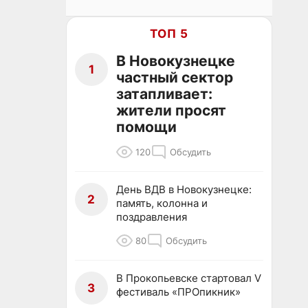
ТОП 5
В Новокузнецке
1
частный сектор
затапливает:
жители просят
помощи
120
Обсудить
День ВДВ в Новокузнецке:
2
память, колонна и
поздравления
80
Обсудить
В Прокопьевске стартовал V
3
фестиваль «ПРОпикник»