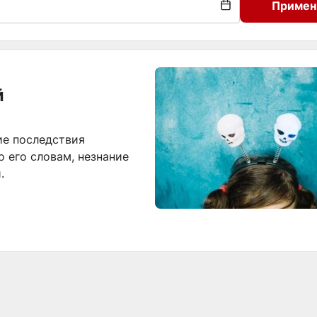
Примен
й
е последствия
 его словам, незнание
.